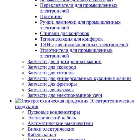
Переключатели для промышленных
электропечей
Протвини
Ручки, лампочки для промышленных
электропечей
Спирали для конфорок
Теплоизоляция для конфорок
ТЭНы для промышленных электропечей
Уплотнители для промышленных
электропечей
Запчасти для протирочных машин
Запчасти для сковород
Запчасти для титанов
Запчасти для универсальнных кухонных машин
Запчасти для фритюры
Запчасти для шаурмы
Запчасти для электрокаминок саун
Электротехническая
продукция
Пусковые конденсаторы
Электрический кабель
Автоматические выключатели
Вилки электрические
Кабель канал