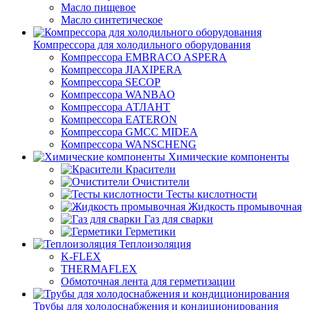
Масло пищевое
Масло синтетическое
Компрессора для холодильного оборудования
Компрессора EMBRACO ASPERA
Компрессора JIAXIPERA
Компрессора SECOP
Компрессора WANBAO
Компрессора АТЛАНТ
Компрессора EATERON
Компрессора GMCC MIDEA
Компрессора WANSCHENG
Химические компоненты
Красители
Очистители
Тесты кислотности
Жидкость промывочная
Газ для сварки
Герметики
Теплоизоляция
K-FLEX
THERMAFLEX
Обмоточная лента для герметизации
Трубы для холодоснабжения и кондиционирования