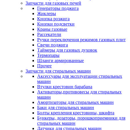
Запчасти для газовых печей
Генераторы поджига
Жиклеры
Кнопка розжига
Кнопки подсветки
Краны газовые
Рассекатели
Ручки переключения режимов газовых плит
Свечи поджига
Таймеры для газовых духовок
Термопары
Шланги армированные
Прочее
Запчасти для стиральных машин
Аксессуары для эксплуатации стиральных
машин
Втулки крестовин барабана
Активаторы,противовесы для стиральных
машин
Амортизаторы для стиральных машин
Баки для стиральных машин
Болты крепления крестовины, шкифта
Бункеры, дозаторы, порошкоприемники для
стиральных машин
Датчики для стиральных машин