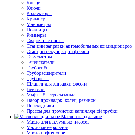
Клещи
Ключи
Коллекторы
Кримпер
Манометры
Ножницы
Риммеры
Сварочные посты
Станции заправки автомобильных кондиционеров
Станции рекуперации фреона
Термометры
Течеискатели
Трубогибы
Труборасширители
Труборезы
Шланги для заправки фреона
Вентили
Муфты быстросъемные
Набор прокладок, колец, резинок
Переходники
Прессы для прочистки капиллярной трубки
Масло холодильное
Масло для вакуумных насосов
Масло минеральное
Масло нафтеновое