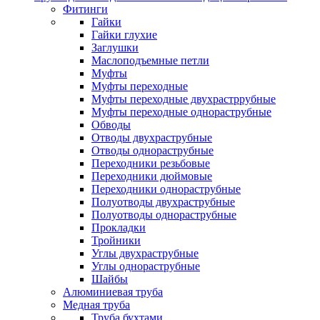
Фитинги
Гайки
Гайки глухие
Заглушки
Маслоподъемные петли
Муфты
Муфты переходные
Муфты переходные двухрастррубные
Муфты переходные однораструбные
Обводы
Отводы двухраструбные
Отводы однораструбные
Переходники резьбовые
Переходники дюймовые
Переходники однораструбные
Полуотводы двухраструбные
Полуотводы однораструбные
Прокладки
Тройники
Углы двухраструбные
Углы однораструбные
Шайбы
Алюминиевая труба
Медная труба
Труба бухтами