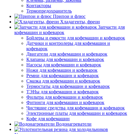
Клеммы, разъемы, зажимы
Контакторы
Термопредохранитель
Припои и флюс
Хладагенты, фреон
Запчасти для
кофемашин и кофеварок
Бойлеры и емкости для кофемашин и кофеварок
Датчики и контролеры для кофемашин и
кофеварок
Двигатели для кофемашин и кофеварок
Клапаны для кофемашин и кофеварок
Насосы для кофемашин и кофеварок
Ножи для кофемашин и кофеварок
Ремни для кофемашин и кофеварок
Смазка для кофемашин и кофеварок
Термостаты для кофемашин и кофеварок
ТЭНы для кофемашин и кофеварок
Фильтра для кофемашин и кофеварок
Фитинги для кофемашин и кофеварок
Чистящие средства для кофемашин и кофеварок
Электронные платы для кофемашин и кофеварок
Кофе для кофемашин
Водонагреватели