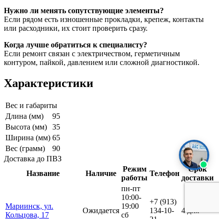
Нужно ли менять сопутствующие элементы?
Если рядом есть изношенные прокладки, крепеж, контакты
или расходники, их стоит проверить сразу.
Когда лучше обратиться к специалисту?
Если ремонт связан с электричеством, герметичным
контуром, пайкой, давлением или сложной диагностикой.
Характеристики
Вес и габариты
Длина (мм)
95
Высота (мм)
35
Ширина (мм)
65
Вес (грамм)
90
Доставка до ПВЗ
Режим
Срок
Название
Наличие
Телефон
работы
доставки
пн-пт
10:00-
+7 (913)
Мариинск, ул.
19:00
Ожидается
134-10-
4 дня
Кольцова, 17
сб