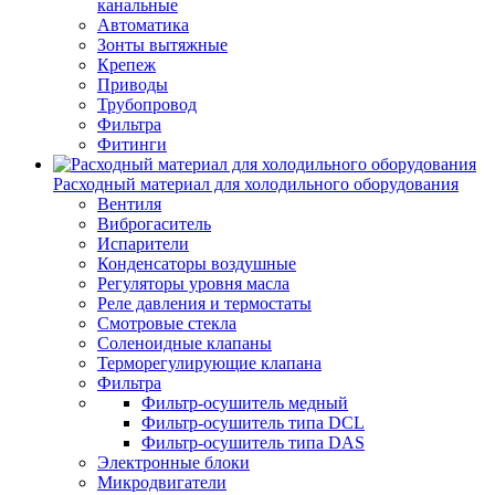
канальные
Автоматика
Зонты вытяжные
Крепеж
Приводы
Трубопровод
Фильтра
Фитинги
Расходный материал для холодильного оборудования
Вентиля
Виброгаситель
Испарители
Конденсаторы воздушные
Регуляторы уровня масла
Реле давления и термостаты
Смотровые стекла
Соленоидные клапаны
Терморегулирующие клапана
Фильтра
Фильтр-осушитель медный
Фильтр-осушитель типа DCL
Фильтр-осушитель типа DAS
Электронные блоки
Микродвигатели