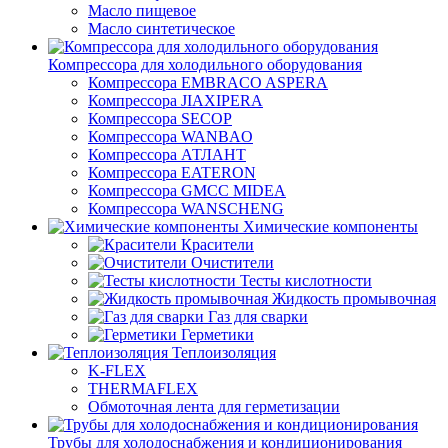
Масло пищевое
Масло синтетическое
Компрессора для холодильного оборудования
Компрессора EMBRACO ASPERA
Компрессора JIAXIPERA
Компрессора SECOP
Компрессора WANBAO
Компрессора АТЛАНТ
Компрессора EATERON
Компрессора GMCC MIDEA
Компрессора WANSCHENG
Химические компоненты
Красители
Очистители
Тесты кислотности
Жидкость промывочная
Газ для сварки
Герметики
Теплоизоляция
K-FLEX
THERMAFLEX
Обмоточная лента для герметизации
Трубы для холодоснабжения и кондиционирования