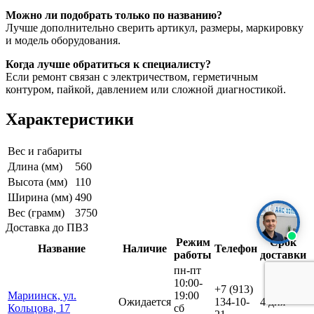
Можно ли подобрать только по названию?
Лучше дополнительно сверить артикул, размеры, маркировку
и модель оборудования.
Когда лучше обратиться к специалисту?
Если ремонт связан с электричеством, герметичным
контуром, пайкой, давлением или сложной диагностикой.
Характеристики
Вес и габариты
Длина (мм)
560
Высота (мм)
110
Ширина (мм)
490
Вес (грамм)
3750
Доставка до ПВЗ
Режим
Срок
Название
Наличие
Телефон
работы
доставки
пн-пт
10:00-
+7 (913)
Мариинск, ул.
19:00
Ожидается
134-10-
4 дня
Кольцова, 17
сб