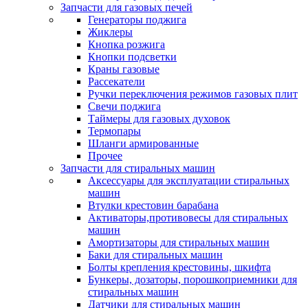
Запчасти для газовых печей
Генераторы поджига
Жиклеры
Кнопка розжига
Кнопки подсветки
Краны газовые
Рассекатели
Ручки переключения режимов газовых плит
Свечи поджига
Таймеры для газовых духовок
Термопары
Шланги армированные
Прочее
Запчасти для стиральных машин
Аксессуары для эксплуатации стиральных
машин
Втулки крестовин барабана
Активаторы,противовесы для стиральных
машин
Амортизаторы для стиральных машин
Баки для стиральных машин
Болты крепления крестовины, шкифта
Бункеры, дозаторы, порошкоприемники для
стиральных машин
Датчики для стиральных машин