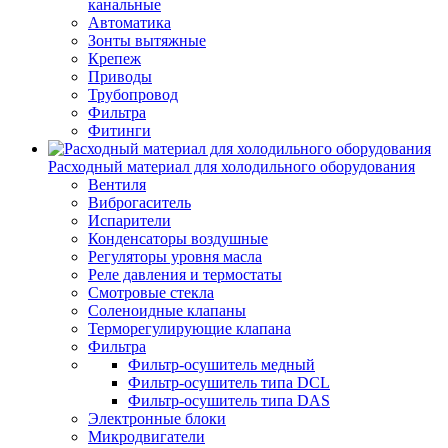
канальные
Автоматика
Зонты вытяжные
Крепеж
Приводы
Трубопровод
Фильтра
Фитинги
Расходный материал для холодильного оборудования
Вентиля
Виброгаситель
Испарители
Конденсаторы воздушные
Регуляторы уровня масла
Реле давления и термостаты
Смотровые стекла
Соленоидные клапаны
Терморегулирующие клапана
Фильтра
Фильтр-осушитель медный
Фильтр-осушитель типа DCL
Фильтр-осушитель типа DAS
Электронные блоки
Микродвигатели