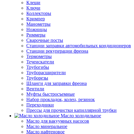
Клещи
Ключи
Коллекторы
Кримпер
Манометры
Ножницы
Риммеры
Сварочные посты
Станции заправки автомобильных кондиционеров
Станции рекуперации фреона
Термометры
Течеискатели
Трубогибы
Труборасширители
Труборезы
Шланги для заправки фреона
Вентили
Муфты быстросъемные
Набор прокладок, колец, резинок
Переходники
Прессы для прочистки капиллярной трубки
Масло холодильное
Масло для вакуумных насосов
Масло минеральное
Масло нафтеновое