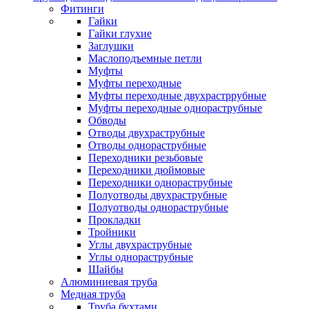
Фитинги
Гайки
Гайки глухие
Заглушки
Маслоподъемные петли
Муфты
Муфты переходные
Муфты переходные двухрастррубные
Муфты переходные однораструбные
Обводы
Отводы двухраструбные
Отводы однораструбные
Переходники резьбовые
Переходники дюймовые
Переходники однораструбные
Полуотводы двухраструбные
Полуотводы однораструбные
Прокладки
Тройники
Углы двухраструбные
Углы однораструбные
Шайбы
Алюминиевая труба
Медная труба
Труба бухтами