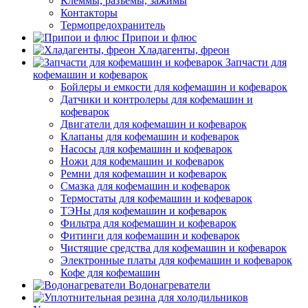
Клеммы, разъемы, зажимы
Контакторы
Термопредохранитель
Припои и флюс
Хладагенты, фреон
Запчасти для
кофемашин и кофеварок
Бойлеры и емкости для кофемашин и кофеварок
Датчики и контролеры для кофемашин и
кофеварок
Двигатели для кофемашин и кофеварок
Клапаны для кофемашин и кофеварок
Насосы для кофемашин и кофеварок
Ножи для кофемашин и кофеварок
Ремни для кофемашин и кофеварок
Смазка для кофемашин и кофеварок
Термостаты для кофемашин и кофеварок
ТЭНы для кофемашин и кофеварок
Фильтра для кофемашин и кофеварок
Фитинги для кофемашин и кофеварок
Чистящие средства для кофемашин и кофеварок
Электронные платы для кофемашин и кофеварок
Кофе для кофемашин
Водонагреватели