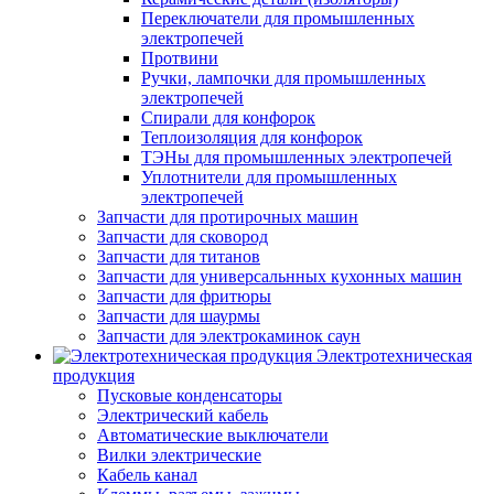
Переключатели для промышленных
электропечей
Протвини
Ручки, лампочки для промышленных
электропечей
Спирали для конфорок
Теплоизоляция для конфорок
ТЭНы для промышленных электропечей
Уплотнители для промышленных
электропечей
Запчасти для протирочных машин
Запчасти для сковород
Запчасти для титанов
Запчасти для универсальнных кухонных машин
Запчасти для фритюры
Запчасти для шаурмы
Запчасти для электрокаминок саун
Электротехническая
продукция
Пусковые конденсаторы
Электрический кабель
Автоматические выключатели
Вилки электрические
Кабель канал