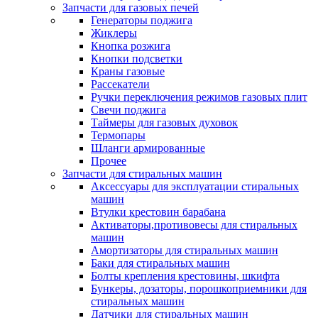
Запчасти для газовых печей
Генераторы поджига
Жиклеры
Кнопка розжига
Кнопки подсветки
Краны газовые
Рассекатели
Ручки переключения режимов газовых плит
Свечи поджига
Таймеры для газовых духовок
Термопары
Шланги армированные
Прочее
Запчасти для стиральных машин
Аксессуары для эксплуатации стиральных
машин
Втулки крестовин барабана
Активаторы,противовесы для стиральных
машин
Амортизаторы для стиральных машин
Баки для стиральных машин
Болты крепления крестовины, шкифта
Бункеры, дозаторы, порошкоприемники для
стиральных машин
Датчики для стиральных машин