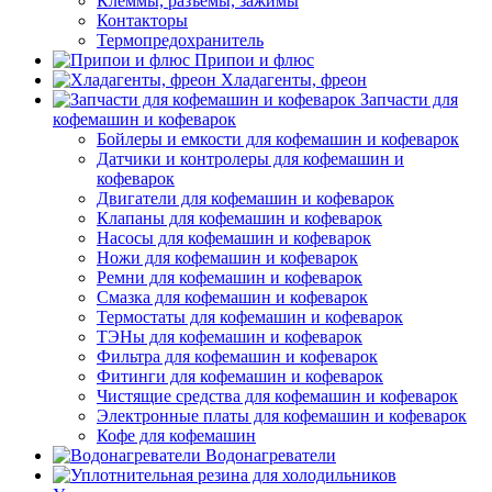
Клеммы, разъемы, зажимы
Контакторы
Термопредохранитель
Припои и флюс
Хладагенты, фреон
Запчасти для
кофемашин и кофеварок
Бойлеры и емкости для кофемашин и кофеварок
Датчики и контролеры для кофемашин и
кофеварок
Двигатели для кофемашин и кофеварок
Клапаны для кофемашин и кофеварок
Насосы для кофемашин и кофеварок
Ножи для кофемашин и кофеварок
Ремни для кофемашин и кофеварок
Смазка для кофемашин и кофеварок
Термостаты для кофемашин и кофеварок
ТЭНы для кофемашин и кофеварок
Фильтра для кофемашин и кофеварок
Фитинги для кофемашин и кофеварок
Чистящие средства для кофемашин и кофеварок
Электронные платы для кофемашин и кофеварок
Кофе для кофемашин
Водонагреватели