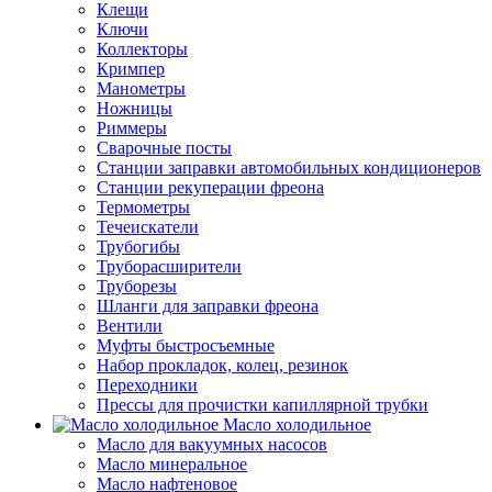
Клещи
Ключи
Коллекторы
Кримпер
Манометры
Ножницы
Риммеры
Сварочные посты
Станции заправки автомобильных кондиционеров
Станции рекуперации фреона
Термометры
Течеискатели
Трубогибы
Труборасширители
Труборезы
Шланги для заправки фреона
Вентили
Муфты быстросъемные
Набор прокладок, колец, резинок
Переходники
Прессы для прочистки капиллярной трубки
Масло холодильное
Масло для вакуумных насосов
Масло минеральное
Масло нафтеновое