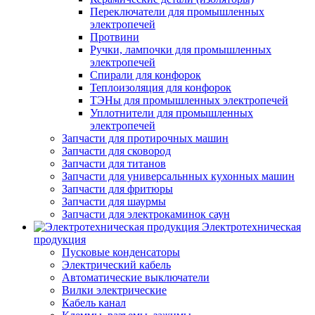
Переключатели для промышленных
электропечей
Протвини
Ручки, лампочки для промышленных
электропечей
Спирали для конфорок
Теплоизоляция для конфорок
ТЭНы для промышленных электропечей
Уплотнители для промышленных
электропечей
Запчасти для протирочных машин
Запчасти для сковород
Запчасти для титанов
Запчасти для универсальнных кухонных машин
Запчасти для фритюры
Запчасти для шаурмы
Запчасти для электрокаминок саун
Электротехническая
продукция
Пусковые конденсаторы
Электрический кабель
Автоматические выключатели
Вилки электрические
Кабель канал