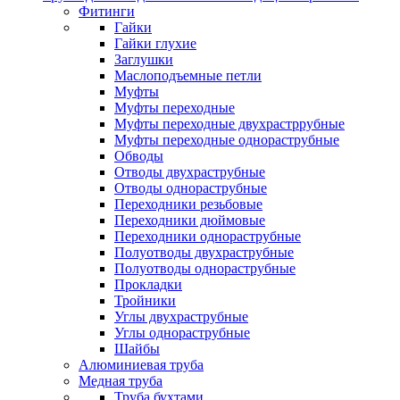
Фитинги
Гайки
Гайки глухие
Заглушки
Маслоподъемные петли
Муфты
Муфты переходные
Муфты переходные двухрастррубные
Муфты переходные однораструбные
Обводы
Отводы двухраструбные
Отводы однораструбные
Переходники резьбовые
Переходники дюймовые
Переходники однораструбные
Полуотводы двухраструбные
Полуотводы однораструбные
Прокладки
Тройники
Углы двухраструбные
Углы однораструбные
Шайбы
Алюминиевая труба
Медная труба
Труба бухтами