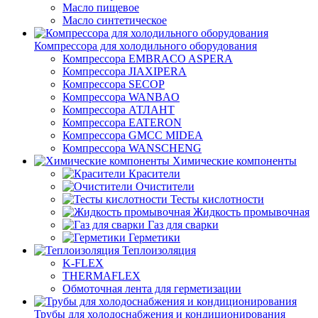
Масло пищевое
Масло синтетическое
Компрессора для холодильного оборудования
Компрессора EMBRACO ASPERA
Компрессора JIAXIPERA
Компрессора SECOP
Компрессора WANBAO
Компрессора АТЛАНТ
Компрессора EATERON
Компрессора GMCC MIDEA
Компрессора WANSCHENG
Химические компоненты
Красители
Очистители
Тесты кислотности
Жидкость промывочная
Газ для сварки
Герметики
Теплоизоляция
K-FLEX
THERMAFLEX
Обмоточная лента для герметизации
Трубы для холодоснабжения и кондиционирования