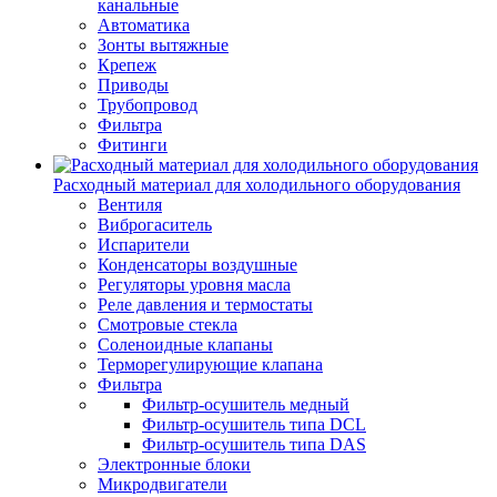
канальные
Автоматика
Зонты вытяжные
Крепеж
Приводы
Трубопровод
Фильтра
Фитинги
Расходный материал для холодильного оборудования
Вентиля
Виброгаситель
Испарители
Конденсаторы воздушные
Регуляторы уровня масла
Реле давления и термостаты
Смотровые стекла
Соленоидные клапаны
Терморегулирующие клапана
Фильтра
Фильтр-осушитель медный
Фильтр-осушитель типа DCL
Фильтр-осушитель типа DAS
Электронные блоки
Микродвигатели