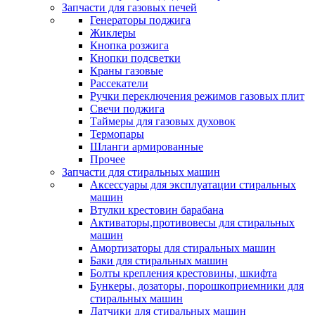
Запчасти для газовых печей
Генераторы поджига
Жиклеры
Кнопка розжига
Кнопки подсветки
Краны газовые
Рассекатели
Ручки переключения режимов газовых плит
Свечи поджига
Таймеры для газовых духовок
Термопары
Шланги армированные
Прочее
Запчасти для стиральных машин
Аксессуары для эксплуатации стиральных
машин
Втулки крестовин барабана
Активаторы,противовесы для стиральных
машин
Амортизаторы для стиральных машин
Баки для стиральных машин
Болты крепления крестовины, шкифта
Бункеры, дозаторы, порошкоприемники для
стиральных машин
Датчики для стиральных машин