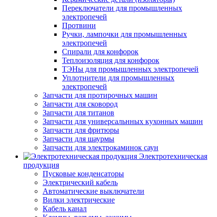
Переключатели для промышленных
электропечей
Протвини
Ручки, лампочки для промышленных
электропечей
Спирали для конфорок
Теплоизоляция для конфорок
ТЭНы для промышленных электропечей
Уплотнители для промышленных
электропечей
Запчасти для протирочных машин
Запчасти для сковород
Запчасти для титанов
Запчасти для универсальнных кухонных машин
Запчасти для фритюры
Запчасти для шаурмы
Запчасти для электрокаминок саун
Электротехническая
продукция
Пусковые конденсаторы
Электрический кабель
Автоматические выключатели
Вилки электрические
Кабель канал