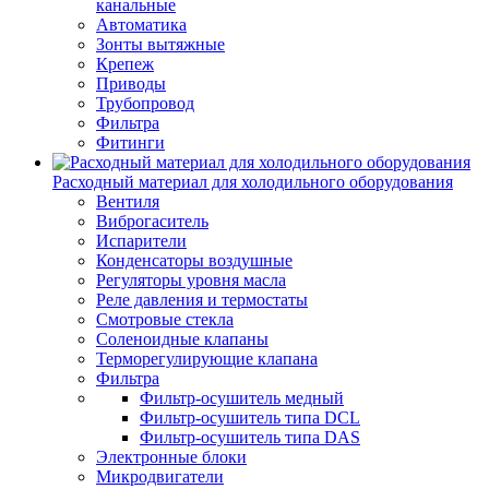
канальные
Автоматика
Зонты вытяжные
Крепеж
Приводы
Трубопровод
Фильтра
Фитинги
Расходный материал для холодильного оборудования
Вентиля
Виброгаситель
Испарители
Конденсаторы воздушные
Регуляторы уровня масла
Реле давления и термостаты
Смотровые стекла
Соленоидные клапаны
Терморегулирующие клапана
Фильтра
Фильтр-осушитель медный
Фильтр-осушитель типа DCL
Фильтр-осушитель типа DAS
Электронные блоки
Микродвигатели