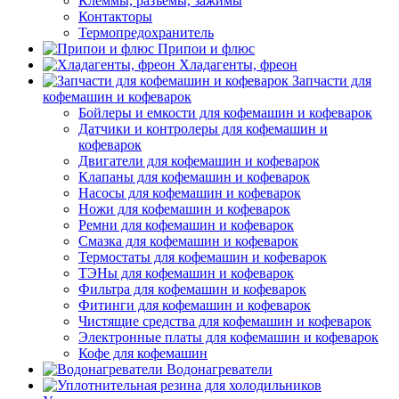
Клеммы, разъемы, зажимы
Контакторы
Термопредохранитель
Припои и флюс
Хладагенты, фреон
Запчасти для
кофемашин и кофеварок
Бойлеры и емкости для кофемашин и кофеварок
Датчики и контролеры для кофемашин и
кофеварок
Двигатели для кофемашин и кофеварок
Клапаны для кофемашин и кофеварок
Насосы для кофемашин и кофеварок
Ножи для кофемашин и кофеварок
Ремни для кофемашин и кофеварок
Смазка для кофемашин и кофеварок
Термостаты для кофемашин и кофеварок
ТЭНы для кофемашин и кофеварок
Фильтра для кофемашин и кофеварок
Фитинги для кофемашин и кофеварок
Чистящие средства для кофемашин и кофеварок
Электронные платы для кофемашин и кофеварок
Кофе для кофемашин
Водонагреватели