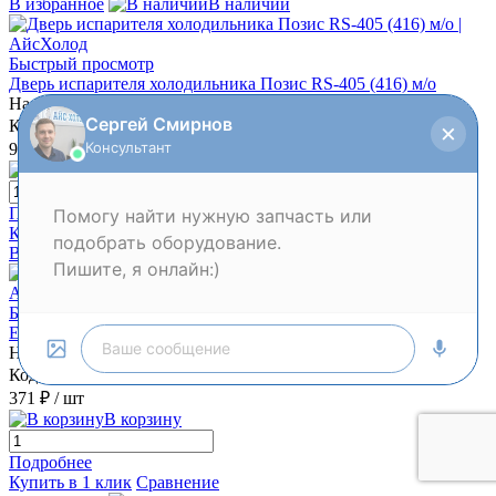
В избранное
В наличии
Быстрый просмотр
Дверь испарителя холодильника Позис RS-405 (416) м/о
Наличие:
мало
Код:
00-00000919
941 ₽
/ шт
В корзину
Подробнее
Купить в 1 клик
Сравнение
В избранное
В наличии
Быстрый просмотр
Емкость на компрессор холодильника ПОЗИС 0606-6250
Наличие:
мало
Код:
00-00001307
371 ₽
/ шт
В корзину
Подробнее
Купить в 1 клик
Сравнение