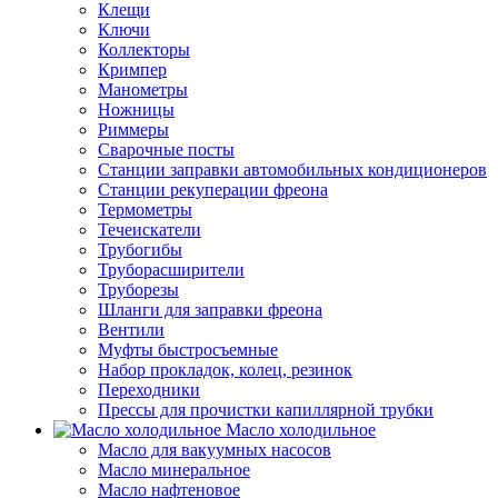
Клещи
Ключи
Коллекторы
Кримпер
Манометры
Ножницы
Риммеры
Сварочные посты
Станции заправки автомобильных кондиционеров
Станции рекуперации фреона
Термометры
Течеискатели
Трубогибы
Труборасширители
Труборезы
Шланги для заправки фреона
Вентили
Муфты быстросъемные
Набор прокладок, колец, резинок
Переходники
Прессы для прочистки капиллярной трубки
Масло холодильное
Масло для вакуумных насосов
Масло минеральное
Масло нафтеновое