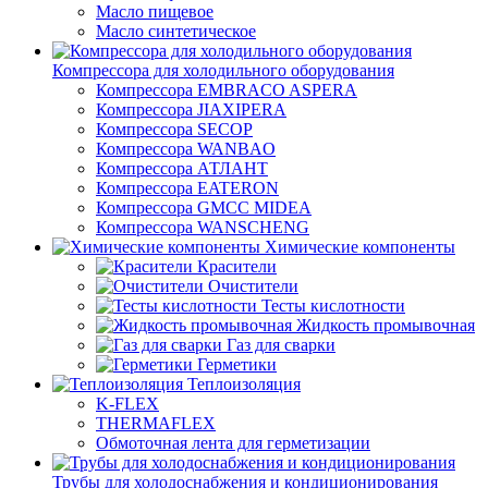
Масло пищевое
Масло синтетическое
Компрессора для холодильного оборудования
Компрессора EMBRACO ASPERA
Компрессора JIAXIPERA
Компрессора SECOP
Компрессора WANBAO
Компрессора АТЛАНТ
Компрессора EATERON
Компрессора GMCC MIDEA
Компрессора WANSCHENG
Химические компоненты
Красители
Очистители
Тесты кислотности
Жидкость промывочная
Газ для сварки
Герметики
Теплоизоляция
K-FLEX
THERMAFLEX
Обмоточная лента для герметизации
Трубы для холодоснабжения и кондиционирования