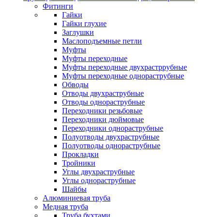
Фитинги
Гайки
Гайки глухие
Заглушки
Маслоподъемные петли
Муфты
Муфты переходные
Муфты переходные двухрастррубные
Муфты переходные однораструбные
Обводы
Отводы двухраструбные
Отводы однораструбные
Переходники резьбовые
Переходники дюймовые
Переходники однораструбные
Полуотводы двухраструбные
Полуотводы однораструбные
Прокладки
Тройники
Углы двухраструбные
Углы однораструбные
Шайбы
Алюминиевая труба
Медная труба
Труба бухтами