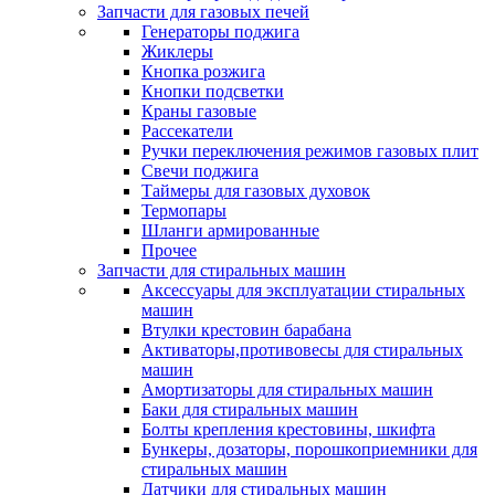
Запчасти для газовых печей
Генераторы поджига
Жиклеры
Кнопка розжига
Кнопки подсветки
Краны газовые
Рассекатели
Ручки переключения режимов газовых плит
Свечи поджига
Таймеры для газовых духовок
Термопары
Шланги армированные
Прочее
Запчасти для стиральных машин
Аксессуары для эксплуатации стиральных
машин
Втулки крестовин барабана
Активаторы,противовесы для стиральных
машин
Амортизаторы для стиральных машин
Баки для стиральных машин
Болты крепления крестовины, шкифта
Бункеры, дозаторы, порошкоприемники для
стиральных машин
Датчики для стиральных машин