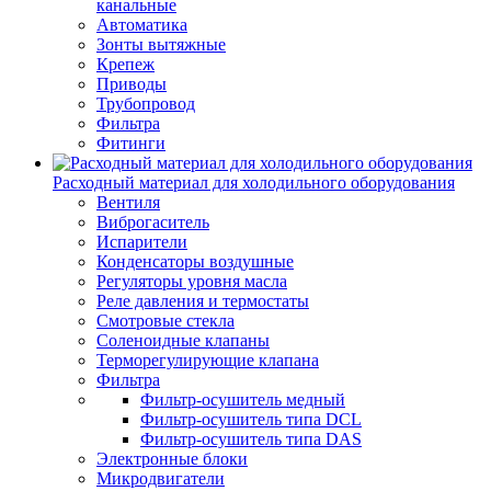
канальные
Автоматика
Зонты вытяжные
Крепеж
Приводы
Трубопровод
Фильтра
Фитинги
Расходный материал для холодильного оборудования
Вентиля
Виброгаситель
Испарители
Конденсаторы воздушные
Регуляторы уровня масла
Реле давления и термостаты
Смотровые стекла
Соленоидные клапаны
Терморегулирующие клапана
Фильтра
Фильтр-осушитель медный
Фильтр-осушитель типа DCL
Фильтр-осушитель типа DAS
Электронные блоки
Микродвигатели