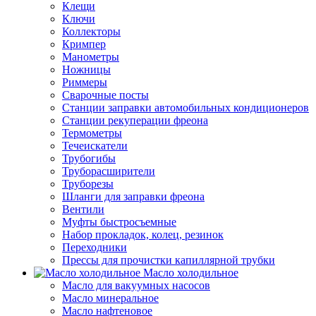
Клещи
Ключи
Коллекторы
Кримпер
Манометры
Ножницы
Риммеры
Сварочные посты
Станции заправки автомобильных кондиционеров
Станции рекуперации фреона
Термометры
Течеискатели
Трубогибы
Труборасширители
Труборезы
Шланги для заправки фреона
Вентили
Муфты быстросъемные
Набор прокладок, колец, резинок
Переходники
Прессы для прочистки капиллярной трубки
Масло холодильное
Масло для вакуумных насосов
Масло минеральное
Масло нафтеновое