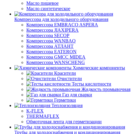
Масло пищевое
Масло синтетическое
Компрессора для холодильного оборудования
Компрессора EMBRACO ASPERA
Компрессора JIAXIPERA
Компрессора SECOP
Компрессора WANBAO
Компрессора АТЛАНТ
Компрессора EATERON
Компрессора GMCC MIDEA
Компрессора WANSCHENG
Химические компоненты
Красители
Очистители
Тесты кислотности
Жидкость промывочная
Газ для сварки
Герметики
Теплоизоляция
K-FLEX
THERMAFLEX
Обмоточная лента для герметизации
Трубы для холодоснабжения и кондиционирования