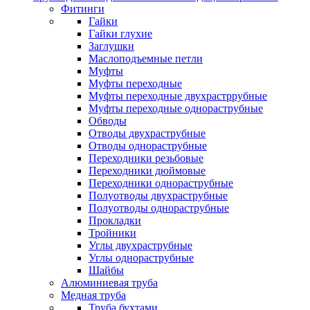
Фитинги
Гайки
Гайки глухие
Заглушки
Маслоподъемные петли
Муфты
Муфты переходные
Муфты переходные двухрастррубные
Муфты переходные однораструбные
Обводы
Отводы двухраструбные
Отводы однораструбные
Переходники резьбовые
Переходники дюймовые
Переходники однораструбные
Полуотводы двухраструбные
Полуотводы однораструбные
Прокладки
Тройники
Углы двухраструбные
Углы однораструбные
Шайбы
Алюминиевая труба
Медная труба
Труба бухтами