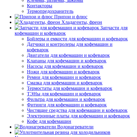
Клеммы, разъемы, зажимы
Контакторы
Термопредохранитель
Припои и флюс
Хладагенты, фреон
Запчасти для
кофемашин и кофеварок
Бойлеры и емкости для кофемашин и кофеварок
Датчики и контролеры для кофемашин и
кофеварок
Двигатели для кофемашин и кофеварок
Клапаны для кофемашин и кофеварок
Насосы для кофемашин и кофеварок
Ножи для кофемашин и кофеварок
Ремни для кофемашин и кофеварок
Смазка для кофемашин и кофеварок
Термостаты для кофемашин и кофеварок
ТЭНы для кофемашин и кофеварок
Фильтра для кофемашин и кофеварок
Фитинги для кофемашин и кофеварок
Чистящие средства для кофемашин и кофеварок
Электронные платы для кофемашин и кофеварок
Кофе для кофемашин
Водонагреватели