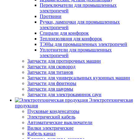
Переключатели для промышленных
электропечей
Протвини
Ручки, лампочки для промышленных
электропечей
Спирали для конфорок
Теплоизоляция для конфорок
ТЭНы для промышленных электропечей
Уплотнители для промышленных
электропечей
Запчасти для протирочных машин
Запчасти для сковород
Запчасти для титанов
Запчасти для универсальнных кухонных машин
Запчасти для фритюры
Запчасти для шаурмы
Запчасти для электрокаминок саун
Электротехническая
продукция
Пусковые конденсаторы
Электрический кабель
Автоматические выключатели
Вилки электрические
Кабель канал