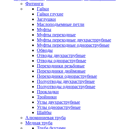
Фитинги
Гайки
Гайки глухие
Заглушки
Маслоподъемные петли
Муфты
Муфты переходные
Муфты переходные двухрастррубные
Муфты переходные однораструбные
Обводы
Отводы двухраструбные
Отводы однораструбные
Переходники резьбовые
Переходники дюймовые
Переходники однораструбные
Полуотводы двухраструбные
Полуотводы однораструбные
Прокладки
Тройники
Углы двухраструбные
Углы однораструбные
Шайбы
Алюминиевая труба
Медная труба
Труба бухтами