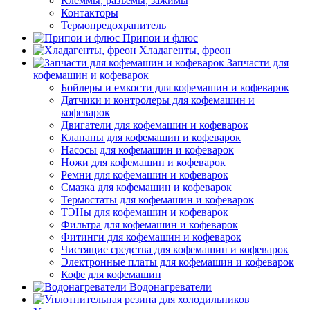
Клеммы, разъемы, зажимы
Контакторы
Термопредохранитель
Припои и флюс
Хладагенты, фреон
Запчасти для
кофемашин и кофеварок
Бойлеры и емкости для кофемашин и кофеварок
Датчики и контролеры для кофемашин и
кофеварок
Двигатели для кофемашин и кофеварок
Клапаны для кофемашин и кофеварок
Насосы для кофемашин и кофеварок
Ножи для кофемашин и кофеварок
Ремни для кофемашин и кофеварок
Смазка для кофемашин и кофеварок
Термостаты для кофемашин и кофеварок
ТЭНы для кофемашин и кофеварок
Фильтра для кофемашин и кофеварок
Фитинги для кофемашин и кофеварок
Чистящие средства для кофемашин и кофеварок
Электронные платы для кофемашин и кофеварок
Кофе для кофемашин
Водонагреватели