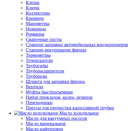
Клещи
Ключи
Коллекторы
Кримпер
Манометры
Ножницы
Риммеры
Сварочные посты
Станции заправки автомобильных кондиционеров
Станции рекуперации фреона
Термометры
Течеискатели
Трубогибы
Труборасширители
Труборезы
Шланги для заправки фреона
Вентили
Муфты быстросъемные
Набор прокладок, колец, резинок
Переходники
Прессы для прочистки капиллярной трубки
Масло холодильное
Масло для вакуумных насосов
Масло минеральное
Масло нафтеновое