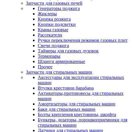
Запчасти для газовых печей
Генераторы поджига
Жиклеры
Кнопка розжига
Кнопки подсветки
Краны газовые
Рассекатели
Ручки переключения режимов газовых плит
Свечи поджига
Таймеры для газовых духовок
Термопары
Шланги армированные
Прочее
Запчасти для стиральных машин
Аксессуары для эксплуатации стиральных
машин
Втулки крестовин барабана
Активаторы,противовесы для стиральных
машин
Амортизаторы для стиральных машин
Баки для стиральных машин
Болты крепления крестовины, шкифта
Бункеры, дозаторы, порошкоприемники для
стиральных машин
Датчики для стиральных машин