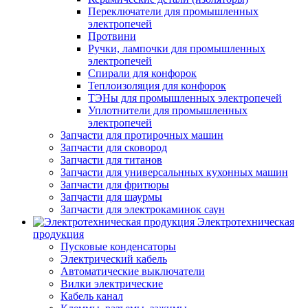
Переключатели для промышленных
электропечей
Протвини
Ручки, лампочки для промышленных
электропечей
Спирали для конфорок
Теплоизоляция для конфорок
ТЭНы для промышленных электропечей
Уплотнители для промышленных
электропечей
Запчасти для протирочных машин
Запчасти для сковород
Запчасти для титанов
Запчасти для универсальнных кухонных машин
Запчасти для фритюры
Запчасти для шаурмы
Запчасти для электрокаминок саун
Электротехническая
продукция
Пусковые конденсаторы
Электрический кабель
Автоматические выключатели
Вилки электрические
Кабель канал