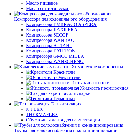
Масло пищевое
Масло синтетическое
Компрессора для холодильного оборудования
Компрессора EMBRACO ASPERA
Компрессора JIAXIPERA
Компрессора SECOP
Компрессора WANBAO
Компрессора АТЛАНТ
Компрессора EATERON
Компрессора GMCC MIDEA
Компрессора WANSCHENG
Химические компоненты
Красители
Очистители
Тесты кислотности
Жидкость промывочная
Газ для сварки
Герметики
Теплоизоляция
K-FLEX
THERMAFLEX
Обмоточная лента для герметизации
Трубы для холодоснабжения и кондиционирования