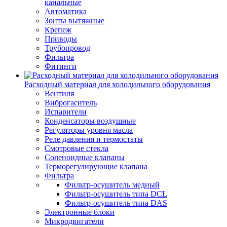
канальные
Автоматика
Зонты вытяжные
Крепеж
Приводы
Трубопровод
Фильтра
Фитинги
Расходный материал для холодильного оборудования
Вентиля
Виброгаситель
Испарители
Конденсаторы воздушные
Регуляторы уровня масла
Реле давления и термостаты
Смотровые стекла
Соленоидные клапаны
Терморегулирующие клапана
Фильтра
Фильтр-осушитель медный
Фильтр-осушитель типа DCL
Фильтр-осушитель типа DAS
Электронные блоки
Микродвигатели