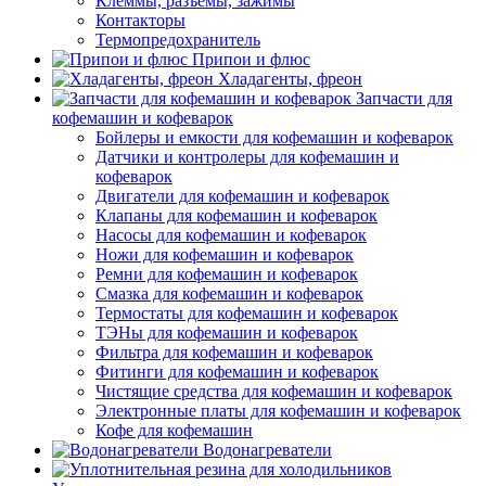
Клеммы, разъемы, зажимы
Контакторы
Термопредохранитель
Припои и флюс
Хладагенты, фреон
Запчасти для
кофемашин и кофеварок
Бойлеры и емкости для кофемашин и кофеварок
Датчики и контролеры для кофемашин и
кофеварок
Двигатели для кофемашин и кофеварок
Клапаны для кофемашин и кофеварок
Насосы для кофемашин и кофеварок
Ножи для кофемашин и кофеварок
Ремни для кофемашин и кофеварок
Смазка для кофемашин и кофеварок
Термостаты для кофемашин и кофеварок
ТЭНы для кофемашин и кофеварок
Фильтра для кофемашин и кофеварок
Фитинги для кофемашин и кофеварок
Чистящие средства для кофемашин и кофеварок
Электронные платы для кофемашин и кофеварок
Кофе для кофемашин
Водонагреватели