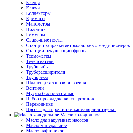
Клещи
Ключи
Коллекторы
Кримпер
Манометры
Ножницы
Риммеры
Сварочные посты
Станции заправки автомобильных кондиционеров
Станции рекуперации фреона
Термометры
Течеискатели
Трубогибы
Труборасширители
Труборезы
Шланги для заправки фреона
Вентили
Муфты быстросъемные
Набор прокладок, колец, резинок
Переходники
Прессы для прочистки капиллярной трубки
Масло холодильное
Масло для вакуумных насосов
Масло минеральное
Масло нафтеновое