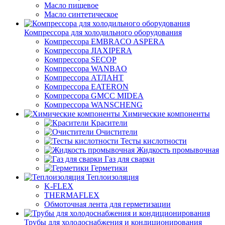
Масло пищевое
Масло синтетическое
Компрессора для холодильного оборудования
Компрессора EMBRACO ASPERA
Компрессора JIAXIPERA
Компрессора SECOP
Компрессора WANBAO
Компрессора АТЛАНТ
Компрессора EATERON
Компрессора GMCC MIDEA
Компрессора WANSCHENG
Химические компоненты
Красители
Очистители
Тесты кислотности
Жидкость промывочная
Газ для сварки
Герметики
Теплоизоляция
K-FLEX
THERMAFLEX
Обмоточная лента для герметизации
Трубы для холодоснабжения и кондиционирования