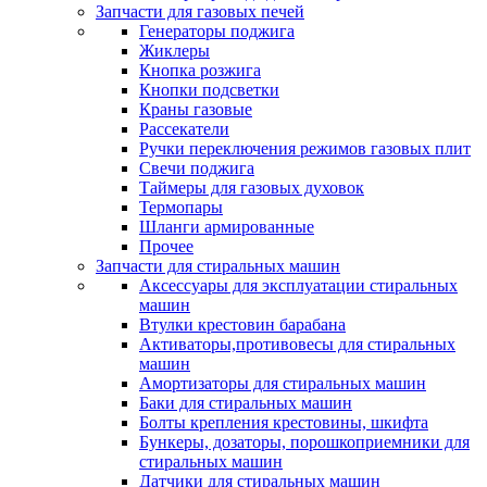
Запчасти для газовых печей
Генераторы поджига
Жиклеры
Кнопка розжига
Кнопки подсветки
Краны газовые
Рассекатели
Ручки переключения режимов газовых плит
Свечи поджига
Таймеры для газовых духовок
Термопары
Шланги армированные
Прочее
Запчасти для стиральных машин
Аксессуары для эксплуатации стиральных
машин
Втулки крестовин барабана
Активаторы,противовесы для стиральных
машин
Амортизаторы для стиральных машин
Баки для стиральных машин
Болты крепления крестовины, шкифта
Бункеры, дозаторы, порошкоприемники для
стиральных машин
Датчики для стиральных машин