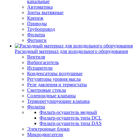
канальные
Автоматика
Зонты вытяжные
Крепеж
Приводы
Трубопровод
Фильтра
Фитинги
Расходный материал для холодильного оборудования
Вентиля
Виброгаситель
Испарители
Конденсаторы воздушные
Регуляторы уровня масла
Реле давления и термостаты
Смотровые стекла
Соленоидные клапаны
Терморегулирующие клапана
Фильтра
Фильтр-осушитель медный
Фильтр-осушитель типа DCL
Фильтр-осушитель типа DAS
Электронные блоки
Микродвигатели