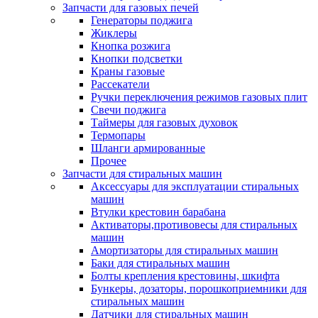
Запчасти для газовых печей
Генераторы поджига
Жиклеры
Кнопка розжига
Кнопки подсветки
Краны газовые
Рассекатели
Ручки переключения режимов газовых плит
Свечи поджига
Таймеры для газовых духовок
Термопары
Шланги армированные
Прочее
Запчасти для стиральных машин
Аксессуары для эксплуатации стиральных
машин
Втулки крестовин барабана
Активаторы,противовесы для стиральных
машин
Амортизаторы для стиральных машин
Баки для стиральных машин
Болты крепления крестовины, шкифта
Бункеры, дозаторы, порошкоприемники для
стиральных машин
Датчики для стиральных машин