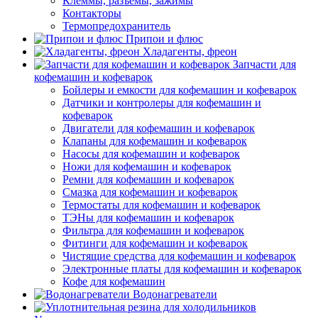
Клеммы, разъемы, зажимы
Контакторы
Термопредохранитель
Припои и флюс
Хладагенты, фреон
Запчасти для
кофемашин и кофеварок
Бойлеры и емкости для кофемашин и кофеварок
Датчики и контролеры для кофемашин и
кофеварок
Двигатели для кофемашин и кофеварок
Клапаны для кофемашин и кофеварок
Насосы для кофемашин и кофеварок
Ножи для кофемашин и кофеварок
Ремни для кофемашин и кофеварок
Смазка для кофемашин и кофеварок
Термостаты для кофемашин и кофеварок
ТЭНы для кофемашин и кофеварок
Фильтра для кофемашин и кофеварок
Фитинги для кофемашин и кофеварок
Чистящие средства для кофемашин и кофеварок
Электронные платы для кофемашин и кофеварок
Кофе для кофемашин
Водонагреватели