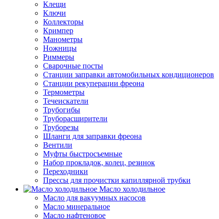
Клещи
Ключи
Коллекторы
Кримпер
Манометры
Ножницы
Риммеры
Сварочные посты
Станции заправки автомобильных кондиционеров
Станции рекуперации фреона
Термометры
Течеискатели
Трубогибы
Труборасширители
Труборезы
Шланги для заправки фреона
Вентили
Муфты быстросъемные
Набор прокладок, колец, резинок
Переходники
Прессы для прочистки капиллярной трубки
Масло холодильное
Масло для вакуумных насосов
Масло минеральное
Масло нафтеновое