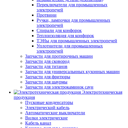
Переключатели для промышленных
электропечей
Протвини
Ручки, лампочки для промышленных
электропечей
Спирали для конфорок
Теплоизоляция для конфорок
ТЭНы для промышленных электропечей
Уплотнители для промышленных
электропечей
Запчасти для протирочных машин
Запчасти для сковород
Запчасти для титанов
Запчасти для универсальнных кухонных машин
Запчасти для фритюры
Запчасти для шаурмы
Запчасти для электрокаминок саун
Электротехническая
продукция
Пусковые конденсаторы
Электрический кабель
Автоматические выключатели
Вилки электрические
Кабель канал