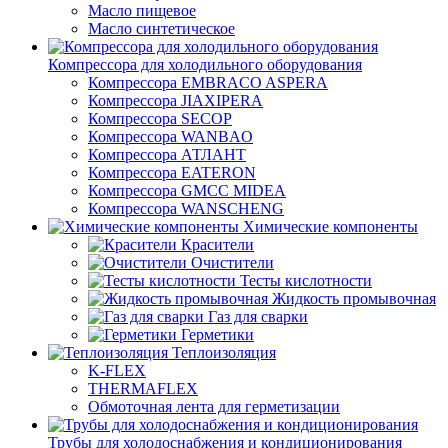
Масло пищевое
Масло синтетическое
Компрессора для холодильного оборудования
Компрессора EMBRACO ASPERA
Компрессора JIAXIPERA
Компрессора SECOP
Компрессора WANBAO
Компрессора АТЛАНТ
Компрессора EATERON
Компрессора GMCC MIDEA
Компрессора WANSCHENG
Химические компоненты
Красители
Очистители
Тесты кислотности
Жидкость промывочная
Газ для сварки
Герметики
Теплоизоляция
K-FLEX
THERMAFLEX
Обмоточная лента для герметизации
Трубы для холодоснабжения и кондиционирования