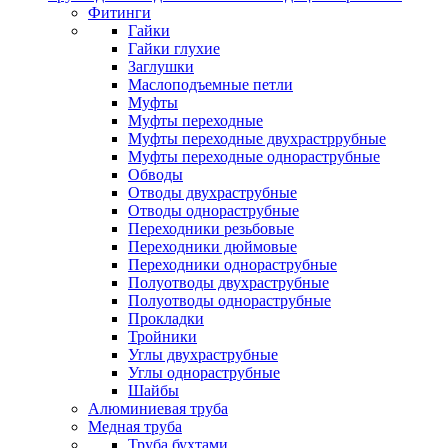
Фитинги
Гайки
Гайки глухие
Заглушки
Маслоподъемные петли
Муфты
Муфты переходные
Муфты переходные двухрастррубные
Муфты переходные однораструбные
Обводы
Отводы двухраструбные
Отводы однораструбные
Переходники резьбовые
Переходники дюймовые
Переходники однораструбные
Полуотводы двухраструбные
Полуотводы однораструбные
Прокладки
Тройники
Углы двухраструбные
Углы однораструбные
Шайбы
Алюминиевая труба
Медная труба
Труба бухтами