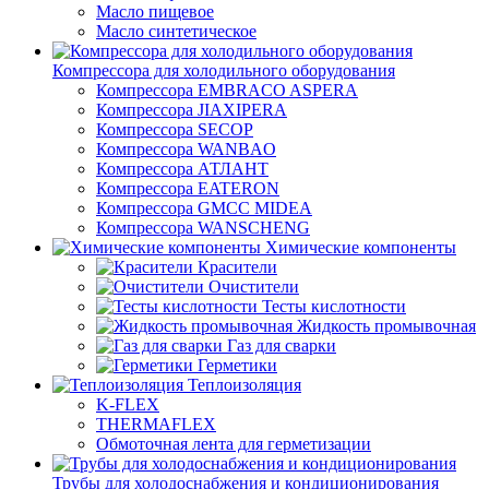
Масло пищевое
Масло синтетическое
Компрессора для холодильного оборудования
Компрессора EMBRACO ASPERA
Компрессора JIAXIPERA
Компрессора SECOP
Компрессора WANBAO
Компрессора АТЛАНТ
Компрессора EATERON
Компрессора GMCC MIDEA
Компрессора WANSCHENG
Химические компоненты
Красители
Очистители
Тесты кислотности
Жидкость промывочная
Газ для сварки
Герметики
Теплоизоляция
K-FLEX
THERMAFLEX
Обмоточная лента для герметизации
Трубы для холодоснабжения и кондиционирования