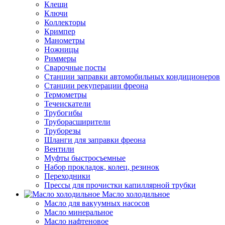
Клещи
Ключи
Коллекторы
Кримпер
Манометры
Ножницы
Риммеры
Сварочные посты
Станции заправки автомобильных кондиционеров
Станции рекуперации фреона
Термометры
Течеискатели
Трубогибы
Труборасширители
Труборезы
Шланги для заправки фреона
Вентили
Муфты быстросъемные
Набор прокладок, колец, резинок
Переходники
Прессы для прочистки капиллярной трубки
Масло холодильное
Масло для вакуумных насосов
Масло минеральное
Масло нафтеновое