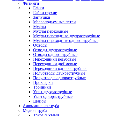
Фитинги
Гайки
Гайки глухие
Заглушки
Маслоподъемные петли
Муфты
Муфты переходные
Муфты переходные двухрастррубные
Муфты переходные однораструбные
Обводы
Отводы двухраструбные
Отводы однораструбные
Переходники резьбовые
Переходники дюймовые
Переходники однораструбные
Полуотводы двухраструбные
Полуотводы однораструбные
Прокладки
Тройники
Углы двухраструбные
Углы однораструбные
Шайбы
Алюминиевая труба
Медная труба
Труба бухтами