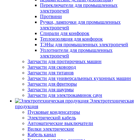
Переключатели для промышленных
электропечей
Протвини
Ручки, лампочки для промышленных
электропечей
Спирали для конфорок
Теплоизоляция для конфорок
ТЭНы для промышленных электропечей
Уплотнители для промышленных
электропечей
Запчасти для протирочных машин
Запчасти для сковород
Запчасти для титанов
Запчасти для универсальнных кухонных машин
Запчасти для фритюры
Запчасти для шаурмы
Запчасти для электрокаминок саун
Электротехническая
продукция
Пусковые конденсаторы
Электрический кабель
Автоматические выключатели
Вилки электрические
Кабель канал