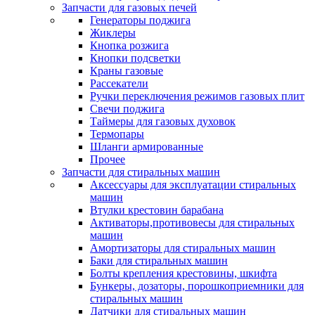
Запчасти для газовых печей
Генераторы поджига
Жиклеры
Кнопка розжига
Кнопки подсветки
Краны газовые
Рассекатели
Ручки переключения режимов газовых плит
Свечи поджига
Таймеры для газовых духовок
Термопары
Шланги армированные
Прочее
Запчасти для стиральных машин
Аксессуары для эксплуатации стиральных
машин
Втулки крестовин барабана
Активаторы,противовесы для стиральных
машин
Амортизаторы для стиральных машин
Баки для стиральных машин
Болты крепления крестовины, шкифта
Бункеры, дозаторы, порошкоприемники для
стиральных машин
Датчики для стиральных машин