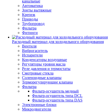
канальные
Автоматика
Зонты вытяжные
Крепеж
Приводы
Трубопровод
Фильтра
Фитинги
Расходный материал для холодильного оборудования
Вентиля
Виброгаситель
Испарители
Конденсаторы воздушные
Регуляторы уровня масла
Реле давления и термостаты
Смотровые стекла
Соленоидные клапаны
Терморегулирующие клапана
Фильтра
Фильтр-осушитель медный
Фильтр-осушитель типа DCL
Фильтр-осушитель типа DAS
Электронные блоки
Микродвигатели