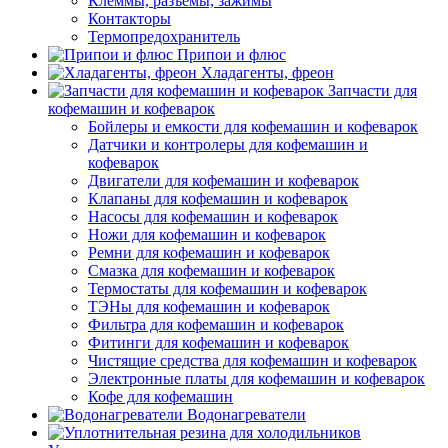
Клеммы, разъемы, зажимы
Контакторы
Термопредохранитель
Припои и флюс
Хладагенты, фреон
Запчасти для
кофемашин и кофеварок
Бойлеры и емкости для кофемашин и кофеварок
Датчики и контролеры для кофемашин и
кофеварок
Двигатели для кофемашин и кофеварок
Клапаны для кофемашин и кофеварок
Насосы для кофемашин и кофеварок
Ножи для кофемашин и кофеварок
Ремни для кофемашин и кофеварок
Смазка для кофемашин и кофеварок
Термостаты для кофемашин и кофеварок
ТЭНы для кофемашин и кофеварок
Фильтра для кофемашин и кофеварок
Фитинги для кофемашин и кофеварок
Чистящие средства для кофемашин и кофеварок
Электронные платы для кофемашин и кофеварок
Кофе для кофемашин
Водонагреватели