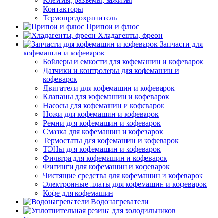
Клеммы, разъемы, зажимы
Контакторы
Термопредохранитель
Припои и флюс
Хладагенты, фреон
Запчасти для
кофемашин и кофеварок
Бойлеры и емкости для кофемашин и кофеварок
Датчики и контролеры для кофемашин и
кофеварок
Двигатели для кофемашин и кофеварок
Клапаны для кофемашин и кофеварок
Насосы для кофемашин и кофеварок
Ножи для кофемашин и кофеварок
Ремни для кофемашин и кофеварок
Смазка для кофемашин и кофеварок
Термостаты для кофемашин и кофеварок
ТЭНы для кофемашин и кофеварок
Фильтра для кофемашин и кофеварок
Фитинги для кофемашин и кофеварок
Чистящие средства для кофемашин и кофеварок
Электронные платы для кофемашин и кофеварок
Кофе для кофемашин
Водонагреватели