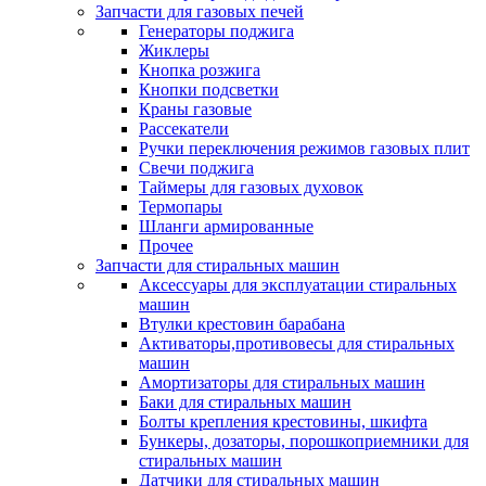
Запчасти для газовых печей
Генераторы поджига
Жиклеры
Кнопка розжига
Кнопки подсветки
Краны газовые
Рассекатели
Ручки переключения режимов газовых плит
Свечи поджига
Таймеры для газовых духовок
Термопары
Шланги армированные
Прочее
Запчасти для стиральных машин
Аксессуары для эксплуатации стиральных
машин
Втулки крестовин барабана
Активаторы,противовесы для стиральных
машин
Амортизаторы для стиральных машин
Баки для стиральных машин
Болты крепления крестовины, шкифта
Бункеры, дозаторы, порошкоприемники для
стиральных машин
Датчики для стиральных машин