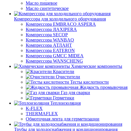
Масло пищевое
Масло синтетическое
Компрессора для холодильного оборудования
Компрессора EMBRACO ASPERA
Компрессора JIAXIPERA
Компрессора SECOP
Компрессора WANBAO
Компрессора АТЛАНТ
Компрессора EATERON
Компрессора GMCC MIDEA
Компрессора WANSCHENG
Химические компоненты
Красители
Очистители
Тесты кислотности
Жидкость промывочная
Газ для сварки
Герметики
Теплоизоляция
K-FLEX
THERMAFLEX
Обмоточная лента для герметизации
Трубы для холодоснабжения и кондиционирования