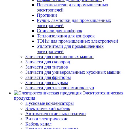
Переключатели для промышленных
электропечей
Протвини
Ручки, лампочки для промышленных
электропечей
Спирали для конфорок
Теплоизоляция для конфорок
ТЭНы для промышленных электропечей
Уплотнители для промышленных
электропечей
Запчасти для протирочных машин
Запчасти для сковород
Запчасти для титанов
Запчасти для универсальнных кухонных машин
Запчасти для фритюры
Запчасти для шаурмы
Запчасти для электрокаминок саун
Электротехническая
продукция
Пусковые конденсаторы
Электрический кабель
Автоматические выключатели
Вилки электрические
Кабель канал