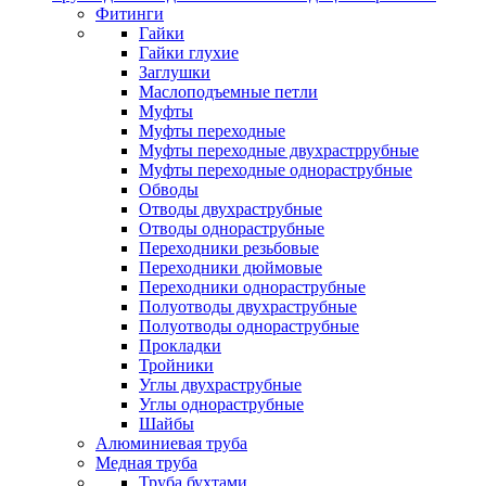
Фитинги
Гайки
Гайки глухие
Заглушки
Маслоподъемные петли
Муфты
Муфты переходные
Муфты переходные двухрастррубные
Муфты переходные однораструбные
Обводы
Отводы двухраструбные
Отводы однораструбные
Переходники резьбовые
Переходники дюймовые
Переходники однораструбные
Полуотводы двухраструбные
Полуотводы однораструбные
Прокладки
Тройники
Углы двухраструбные
Углы однораструбные
Шайбы
Алюминиевая труба
Медная труба
Труба бухтами