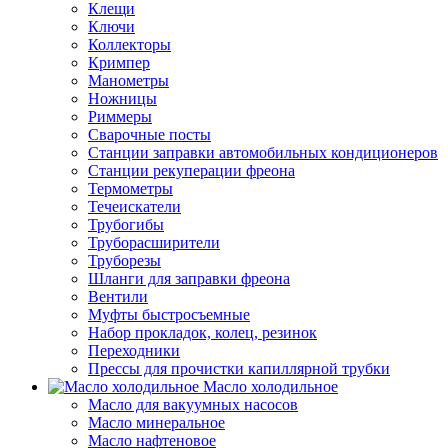
Клещи
Ключи
Коллекторы
Кримпер
Манометры
Ножницы
Риммеры
Сварочные посты
Станции заправки автомобильных кондиционеров
Станции рекуперации фреона
Термометры
Течеискатели
Трубогибы
Труборасширители
Труборезы
Шланги для заправки фреона
Вентили
Муфты быстросъемные
Набор прокладок, колец, резинок
Переходники
Прессы для прочистки капиллярной трубки
Масло холодильное
Масло для вакуумных насосов
Масло минеральное
Масло нафтеновое