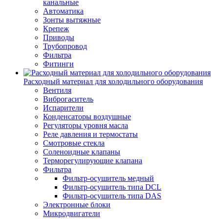
канальные
Автоматика
Зонты вытяжные
Крепеж
Приводы
Трубопровод
Фильтра
Фитинги
Расходный материал для холодильного оборудования
Вентиля
Виброгаситель
Испарители
Конденсаторы воздушные
Регуляторы уровня масла
Реле давления и термостаты
Смотровые стекла
Соленоидные клапаны
Терморегулирующие клапана
Фильтра
Фильтр-осушитель медный
Фильтр-осушитель типа DCL
Фильтр-осушитель типа DAS
Электронные блоки
Микродвигатели