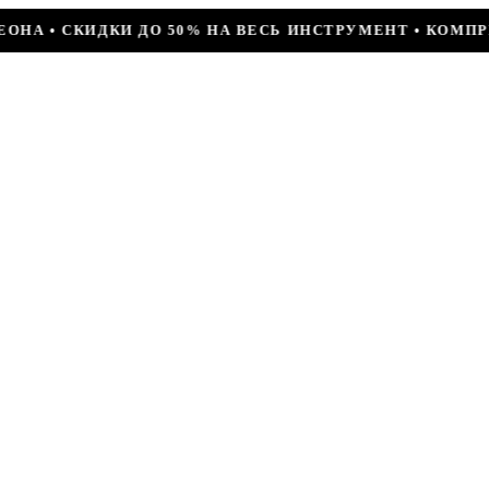
 ВЕСЬ ИНСТРУМЕНТ • КОМПРЕССОР JIAXIPERA T1114YB,