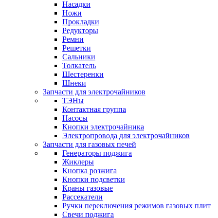
Насадки
Ножи
Прокладки
Редукторы
Ремни
Решетки
Сальники
Толкатель
Шестеренки
Шнеки
Запчасти для электрочайников
ТЭНы
Контактная группа
Насосы
Кнопки электрочайника
Электропровода для электрочайников
Запчасти для газовых печей
Генераторы поджига
Жиклеры
Кнопка розжига
Кнопки подсветки
Краны газовые
Рассекатели
Ручки переключения режимов газовых плит
Свечи поджига