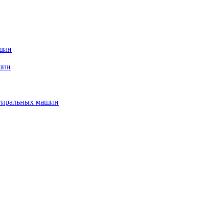
ашин
шин
стиральных машин