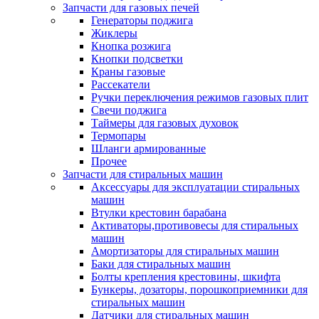
Запчасти для газовых печей
Генераторы поджига
Жиклеры
Кнопка розжига
Кнопки подсветки
Краны газовые
Рассекатели
Ручки переключения режимов газовых плит
Свечи поджига
Таймеры для газовых духовок
Термопары
Шланги армированные
Прочее
Запчасти для стиральных машин
Аксессуары для эксплуатации стиральных
машин
Втулки крестовин барабана
Активаторы,противовесы для стиральных
машин
Амортизаторы для стиральных машин
Баки для стиральных машин
Болты крепления крестовины, шкифта
Бункеры, дозаторы, порошкоприемники для
стиральных машин
Датчики для стиральных машин