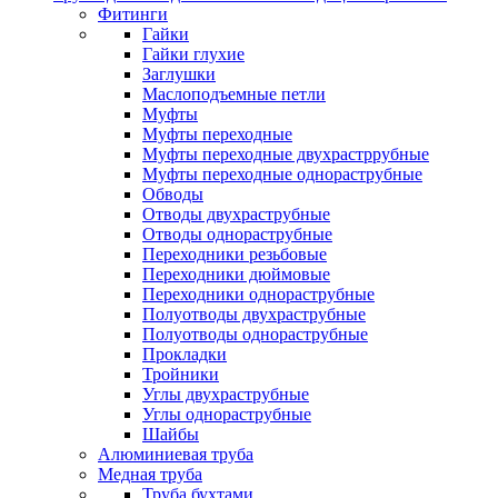
Фитинги
Гайки
Гайки глухие
Заглушки
Маслоподъемные петли
Муфты
Муфты переходные
Муфты переходные двухрастррубные
Муфты переходные однораструбные
Обводы
Отводы двухраструбные
Отводы однораструбные
Переходники резьбовые
Переходники дюймовые
Переходники однораструбные
Полуотводы двухраструбные
Полуотводы однораструбные
Прокладки
Тройники
Углы двухраструбные
Углы однораструбные
Шайбы
Алюминиевая труба
Медная труба
Труба бухтами