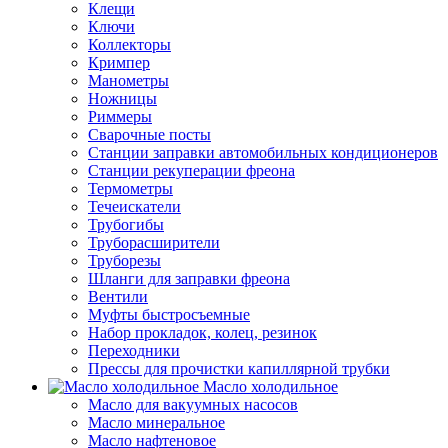
Клещи
Ключи
Коллекторы
Кримпер
Манометры
Ножницы
Риммеры
Сварочные посты
Станции заправки автомобильных кондиционеров
Станции рекуперации фреона
Термометры
Течеискатели
Трубогибы
Труборасширители
Труборезы
Шланги для заправки фреона
Вентили
Муфты быстросъемные
Набор прокладок, колец, резинок
Переходники
Прессы для прочистки капиллярной трубки
Масло холодильное
Масло для вакуумных насосов
Масло минеральное
Масло нафтеновое