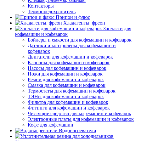
Клеммы, разъемы, зажимы
Контакторы
Термопредохранитель
Припои и флюс
Хладагенты, фреон
Запчасти для
кофемашин и кофеварок
Бойлеры и емкости для кофемашин и кофеварок
Датчики и контролеры для кофемашин и
кофеварок
Двигатели для кофемашин и кофеварок
Клапаны для кофемашин и кофеварок
Насосы для кофемашин и кофеварок
Ножи для кофемашин и кофеварок
Ремни для кофемашин и кофеварок
Смазка для кофемашин и кофеварок
Термостаты для кофемашин и кофеварок
ТЭНы для кофемашин и кофеварок
Фильтра для кофемашин и кофеварок
Фитинги для кофемашин и кофеварок
Чистящие средства для кофемашин и кофеварок
Электронные платы для кофемашин и кофеварок
Кофе для кофемашин
Водонагреватели