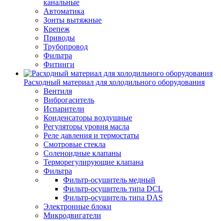
канальные
Автоматика
Зонты вытяжные
Крепеж
Приводы
Трубопровод
Фильтра
Фитинги
Расходный материал для холодильного оборудования
Вентиля
Виброгаситель
Испарители
Конденсаторы воздушные
Регуляторы уровня масла
Реле давления и термостаты
Смотровые стекла
Соленоидные клапаны
Терморегулирующие клапана
Фильтра
Фильтр-осушитель медный
Фильтр-осушитель типа DCL
Фильтр-осушитель типа DAS
Электронные блоки
Микродвигатели