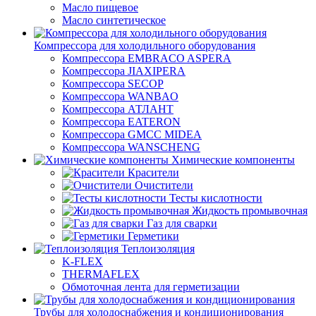
Масло пищевое
Масло синтетическое
Компрессора для холодильного оборудования
Компрессора EMBRACO ASPERA
Компрессора JIAXIPERA
Компрессора SECOP
Компрессора WANBAO
Компрессора АТЛАНТ
Компрессора EATERON
Компрессора GMCC MIDEA
Компрессора WANSCHENG
Химические компоненты
Красители
Очистители
Тесты кислотности
Жидкость промывочная
Газ для сварки
Герметики
Теплоизоляция
K-FLEX
THERMAFLEX
Обмоточная лента для герметизации
Трубы для холодоснабжения и кондиционирования