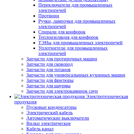
Переключатели для промышленных
электропечей
Протвини
Ручки, лампочки для промышленных
электропечей
Спирали для конфорок
Теплоизоляция для конфорок
ТЭНы для промышленных электропечей
Уплотнители для промышленных
электропечей
Запчасти для протирочных машин
Запчасти для сковород
Запчасти для титанов
Запчасти для универсальнных кухонных машин
Запчасти для фритюры
Запчасти для шаурмы
Запчасти для электрокаминок саун
Электротехническая
продукция
Пусковые конденсаторы
Электрический кабель
Автоматические выключатели
Вилки электрические
Кабель канал