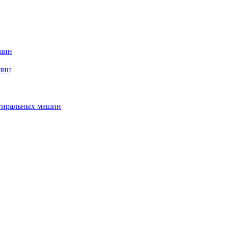
ашин
шин
стиральных машин