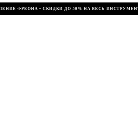
О 50% НА ВЕСЬ ИНСТРУМЕНТ • КОМПРЕССОР JIAXIPERA T