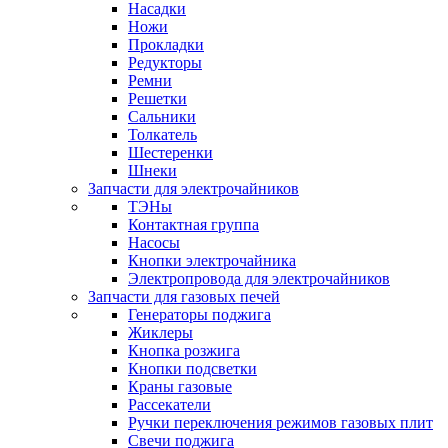
Насадки
Ножи
Прокладки
Редукторы
Ремни
Решетки
Сальники
Толкатель
Шестеренки
Шнеки
Запчасти для электрочайников
ТЭНы
Контактная группа
Насосы
Кнопки электрочайника
Электропровода для электрочайников
Запчасти для газовых печей
Генераторы поджига
Жиклеры
Кнопка розжига
Кнопки подсветки
Краны газовые
Рассекатели
Ручки переключения режимов газовых плит
Свечи поджига