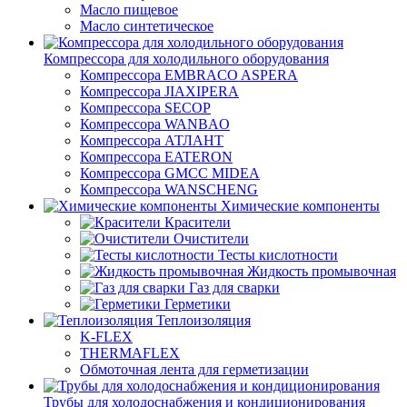
Масло пищевое
Масло синтетическое
Компрессора для холодильного оборудования
Компрессора EMBRACO ASPERA
Компрессора JIAXIPERA
Компрессора SECOP
Компрессора WANBAO
Компрессора АТЛАНТ
Компрессора EATERON
Компрессора GMCC MIDEA
Компрессора WANSCHENG
Химические компоненты
Красители
Очистители
Тесты кислотности
Жидкость промывочная
Газ для сварки
Герметики
Теплоизоляция
K-FLEX
THERMAFLEX
Обмоточная лента для герметизации
Трубы для холодоснабжения и кондиционирования