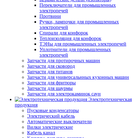
Переключатели для промышленных
электропечей
Протвини
Ручки, лампочки для промышленных
электропечей
Спирали для конфорок
Теплоизоляция для конфорок
ТЭНы для промышленных электропечей
Уплотнители для промышленных
электропечей
Запчасти для протирочных машин
Запчасти для сковород
Запчасти для титанов
Запчасти для универсальнных кухонных машин
Запчасти для фритюры
Запчасти для шаурмы
Запчасти для электрокаминок саун
Электротехническая
продукция
Пусковые конденсаторы
Электрический кабель
Автоматические выключатели
Вилки электрические
Кабель канал