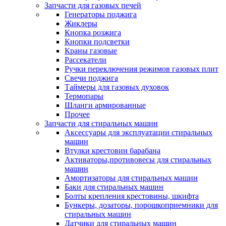
Запчасти для газовых печей
Генераторы поджига
Жиклеры
Кнопка розжига
Кнопки подсветки
Краны газовые
Рассекатели
Ручки переключения режимов газовых плит
Свечи поджига
Таймеры для газовых духовок
Термопары
Шланги армированные
Прочее
Запчасти для стиральных машин
Аксессуары для эксплуатации стиральных
машин
Втулки крестовин барабана
Активаторы,противовесы для стиральных
машин
Амортизаторы для стиральных машин
Баки для стиральных машин
Болты крепления крестовины, шкифта
Бункеры, дозаторы, порошкоприемники для
стиральных машин
Датчики для стиральных машин