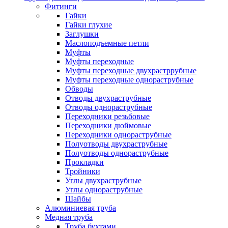
Фитинги
Гайки
Гайки глухие
Заглушки
Маслоподъемные петли
Муфты
Муфты переходные
Муфты переходные двухрастррубные
Муфты переходные однораструбные
Обводы
Отводы двухраструбные
Отводы однораструбные
Переходники резьбовые
Переходники дюймовые
Переходники однораструбные
Полуотводы двухраструбные
Полуотводы однораструбные
Прокладки
Тройники
Углы двухраструбные
Углы однораструбные
Шайбы
Алюминиевая труба
Медная труба
Труба бухтами