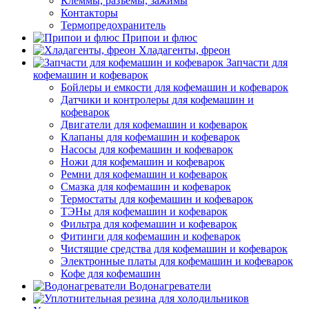
Клеммы, разъемы, зажимы
Контакторы
Термопредохранитель
Припои и флюс
Хладагенты, фреон
Запчасти для
кофемашин и кофеварок
Бойлеры и емкости для кофемашин и кофеварок
Датчики и контролеры для кофемашин и
кофеварок
Двигатели для кофемашин и кофеварок
Клапаны для кофемашин и кофеварок
Насосы для кофемашин и кофеварок
Ножи для кофемашин и кофеварок
Ремни для кофемашин и кофеварок
Смазка для кофемашин и кофеварок
Термостаты для кофемашин и кофеварок
ТЭНы для кофемашин и кофеварок
Фильтра для кофемашин и кофеварок
Фитинги для кофемашин и кофеварок
Чистящие средства для кофемашин и кофеварок
Электронные платы для кофемашин и кофеварок
Кофе для кофемашин
Водонагреватели