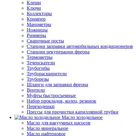
Клещи
Ключи
Коллекторы
Кримпер
Манометры
Ножницы
Риммеры
Сварочные посты
Станции заправки автомобильных кондиционеров
Станции рекуперации фреона
Термометры
Течеискатели
Трубогибы
Труборасширители
Труборезы
Шланги для заправки фреона
Вентили
Муфты быстросъемные
Набор прокладок, колец, резинок
Переходники
Прессы для прочистки капиллярной трубки
Масло холодильное
Масло для вакуумных насосов
Масло минеральное
Масло нафтеновое