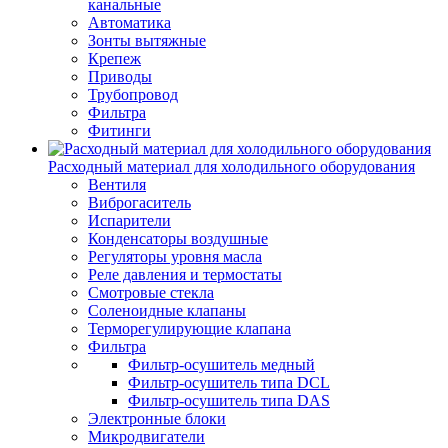
канальные
Автоматика
Зонты вытяжные
Крепеж
Приводы
Трубопровод
Фильтра
Фитинги
Расходный материал для холодильного оборудования
Вентиля
Виброгаситель
Испарители
Конденсаторы воздушные
Регуляторы уровня масла
Реле давления и термостаты
Смотровые стекла
Соленоидные клапаны
Терморегулирующие клапана
Фильтра
Фильтр-осушитель медный
Фильтр-осушитель типа DCL
Фильтр-осушитель типа DAS
Электронные блоки
Микродвигатели