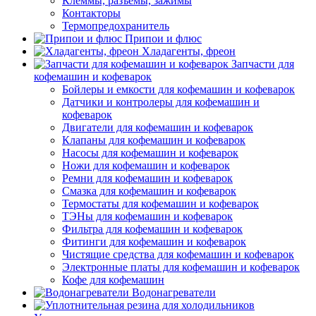
Клеммы, разъемы, зажимы
Контакторы
Термопредохранитель
Припои и флюс
Хладагенты, фреон
Запчасти для
кофемашин и кофеварок
Бойлеры и емкости для кофемашин и кофеварок
Датчики и контролеры для кофемашин и
кофеварок
Двигатели для кофемашин и кофеварок
Клапаны для кофемашин и кофеварок
Насосы для кофемашин и кофеварок
Ножи для кофемашин и кофеварок
Ремни для кофемашин и кофеварок
Смазка для кофемашин и кофеварок
Термостаты для кофемашин и кофеварок
ТЭНы для кофемашин и кофеварок
Фильтра для кофемашин и кофеварок
Фитинги для кофемашин и кофеварок
Чистящие средства для кофемашин и кофеварок
Электронные платы для кофемашин и кофеварок
Кофе для кофемашин
Водонагреватели