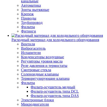
канальные
Автоматика
Зонты вытяжные
Крепеж
Приводы
Трубопровод
Фильтра
Фитинги
Расходный материал для холодильного оборудования
Вентиля
Виброгаситель
Испарители
Конденсаторы воздушные
Регуляторы уровня масла
Реле давления и термостаты
Смотровые стекла
Соленоидные клапаны
Терморегулирующие клапана
Фильтра
Фильтр-осушитель медный
Фильтр-осушитель типа DCL
Фильтр-осушитель типа DAS
Электронные блоки
Микродвигатели