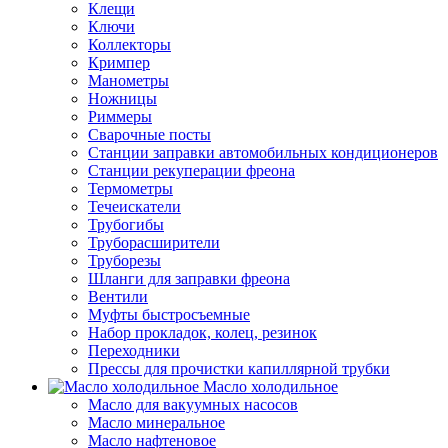
Клещи
Ключи
Коллекторы
Кримпер
Манометры
Ножницы
Риммеры
Сварочные посты
Станции заправки автомобильных кондиционеров
Станции рекуперации фреона
Термометры
Течеискатели
Трубогибы
Труборасширители
Труборезы
Шланги для заправки фреона
Вентили
Муфты быстросъемные
Набор прокладок, колец, резинок
Переходники
Прессы для прочистки капиллярной трубки
Масло холодильное
Масло для вакуумных насосов
Масло минеральное
Масло нафтеновое