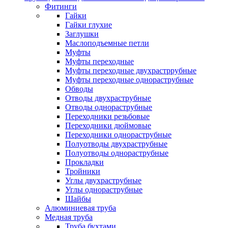
Фитинги
Гайки
Гайки глухие
Заглушки
Маслоподъемные петли
Муфты
Муфты переходные
Муфты переходные двухрастррубные
Муфты переходные однораструбные
Обводы
Отводы двухраструбные
Отводы однораструбные
Переходники резьбовые
Переходники дюймовые
Переходники однораструбные
Полуотводы двухраструбные
Полуотводы однораструбные
Прокладки
Тройники
Углы двухраструбные
Углы однораструбные
Шайбы
Алюминиевая труба
Медная труба
Труба бухтами