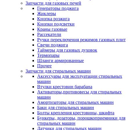
Запчасти для газовых печей
Генераторы поджига
Жиклеры
Кнопка розжига
Кнопки подсветки
Краны газовые
Рассекатели
Ручки переключения режимов газовых плит
Свечи поджига
Таймеры для газовых духовок
Термопары
Шланги армированные
Прочее
Запчасти для стиральных машин
Аксессуары для эксплуатации стиральных
машин
Втулки крестовин барабана
Активаторы,противовесы для стиральных
машин
Амортизаторы для стиральных машин
Баки для стиральных машин
Болты крепления крестовины, шкифта
Бункеры, дозаторы, порошкоприемники для
стиральных машин
Датчики для стиральных машин