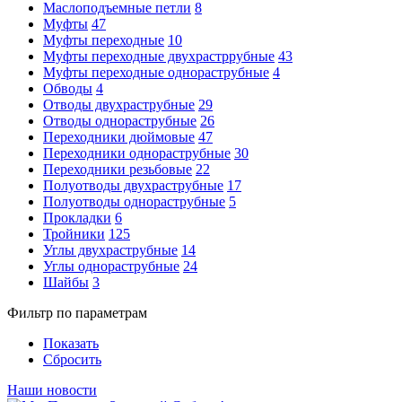
Маслоподъемные петли
8
Муфты
47
Муфты переходные
10
Муфты переходные двухрастррубные
43
Муфты переходные однораструбные
4
Обводы
4
Отводы двухраструбные
29
Отводы однораструбные
26
Переходники дюймовые
47
Переходники однораструбные
30
Переходники резьбовые
22
Полуотводы двухраструбные
17
Полуотводы однораструбные
5
Прокладки
6
Тройники
125
Углы двухраструбные
14
Углы однораструбные
24
Шайбы
3
Фильтр по параметрам
Показать
Сбросить
Наши новости