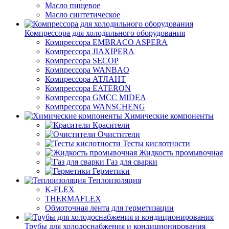
Масло пищевое
Масло синтетическое
Компрессора для холодильного оборудования
Компрессора EMBRACO ASPERA
Компрессора JIAXIPERA
Компрессора SECOP
Компрессора WANBAO
Компрессора АТЛАНТ
Компрессора EATERON
Компрессора GMCC MIDEA
Компрессора WANSCHENG
Химические компоненты
Красители
Очистители
Тесты кислотности
Жидкость промывочная
Газ для сварки
Герметики
Теплоизоляция
K-FLEX
THERMAFLEX
Обмоточная лента для герметизации
Трубы для холодоснабжения и кондиционирования