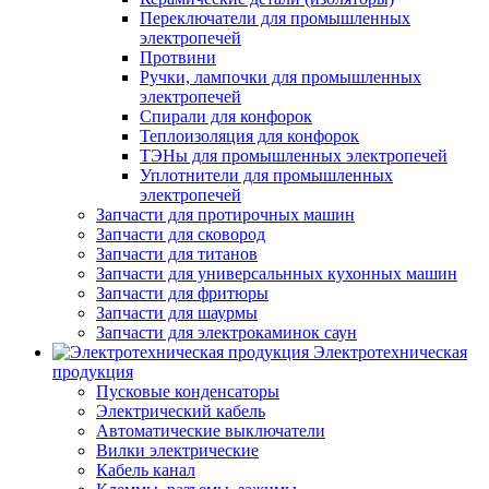
Переключатели для промышленных
электропечей
Протвини
Ручки, лампочки для промышленных
электропечей
Спирали для конфорок
Теплоизоляция для конфорок
ТЭНы для промышленных электропечей
Уплотнители для промышленных
электропечей
Запчасти для протирочных машин
Запчасти для сковород
Запчасти для титанов
Запчасти для универсальнных кухонных машин
Запчасти для фритюры
Запчасти для шаурмы
Запчасти для электрокаминок саун
Электротехническая
продукция
Пусковые конденсаторы
Электрический кабель
Автоматические выключатели
Вилки электрические
Кабель канал