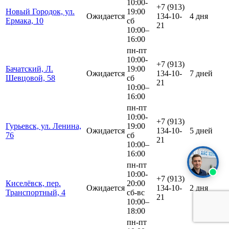
10:00-
+7 (913)
Новый Городок, ул.
19:00
Ожидается
134-10-
4 дня
Ермака, 10
сб
21
10:00–
16:00
пн-пт
10:00-
+7 (913)
Бачатский, Л.
19:00
Ожидается
134-10-
7 дней
Шевцовой, 58
сб
21
10:00–
16:00
пн-пт
10:00-
+7 (913)
Гурьевск, ул. Ленина,
19:00
Ожидается
134-10-
5 дней
76
сб
21
10:00–
16:00
пн-пт
10:00-
+7 (913)
Киселёвск, пер.
20:00
Ожидается
134-10-
2 дня
Транспортный, 4
сб-вс
21
10:00–
18:00
пн-пт