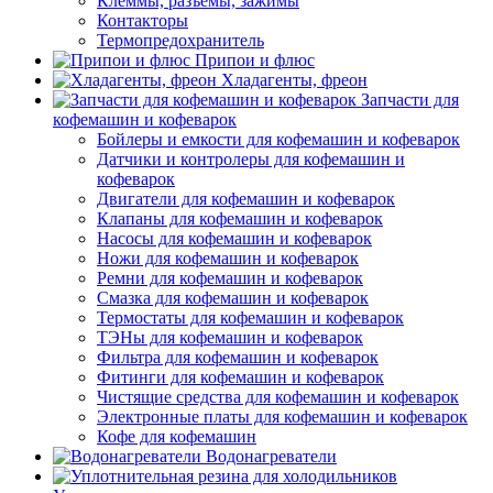
Клеммы, разъемы, зажимы
Контакторы
Термопредохранитель
Припои и флюс
Хладагенты, фреон
Запчасти для
кофемашин и кофеварок
Бойлеры и емкости для кофемашин и кофеварок
Датчики и контролеры для кофемашин и
кофеварок
Двигатели для кофемашин и кофеварок
Клапаны для кофемашин и кофеварок
Насосы для кофемашин и кофеварок
Ножи для кофемашин и кофеварок
Ремни для кофемашин и кофеварок
Смазка для кофемашин и кофеварок
Термостаты для кофемашин и кофеварок
ТЭНы для кофемашин и кофеварок
Фильтра для кофемашин и кофеварок
Фитинги для кофемашин и кофеварок
Чистящие средства для кофемашин и кофеварок
Электронные платы для кофемашин и кофеварок
Кофе для кофемашин
Водонагреватели