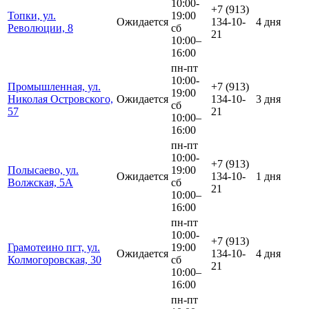
10:00-
+7 (913)
Топки, ул.
19:00
Ожидается
134-10-
4 дня
Революции, 8
сб
21
10:00–
16:00
пн-пт
10:00-
Промышленная, ул.
+7 (913)
19:00
Николая Островского,
Ожидается
134-10-
3 дня
сб
57
21
10:00–
16:00
пн-пт
10:00-
+7 (913)
Полысаево, ул.
19:00
Ожидается
134-10-
1 дня
Волжская, 5А
сб
21
10:00–
16:00
пн-пт
10:00-
+7 (913)
Грамотеино пгт, ул.
19:00
Ожидается
134-10-
4 дня
Колмогоровская, 30
сб
21
10:00–
16:00
пн-пт