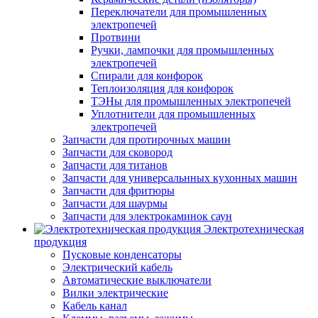
Переключатели для промышленных
электропечей
Протвини
Ручки, лампочки для промышленных
электропечей
Спирали для конфорок
Теплоизоляция для конфорок
ТЭНы для промышленных электропечей
Уплотнители для промышленных
электропечей
Запчасти для протирочных машин
Запчасти для сковород
Запчасти для титанов
Запчасти для универсальнных кухонных машин
Запчасти для фритюры
Запчасти для шаурмы
Запчасти для электрокаминок саун
Электротехническая
продукция
Пусковые конденсаторы
Электрический кабель
Автоматические выключатели
Вилки электрические
Кабель канал