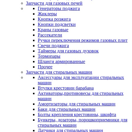
Запчасти для газовых печей
Генераторы поджига
Жиклеры
Кнопка розжига
Кнопки подсветки
Краны газовые
Рассекатели
Ручки переключения режимов газовых плит
Свечи поджига
Таймеры для газовых духовок
Термопары
Шланги армированные
Прочее
Запчасти для стиральных машин
Аксессуары для эксплуатации стиральных
машин
Втулки крестовин барабана
Активаторы,противовесы для стиральных
машин
Амортизаторы для стиральных машин
Баки для стиральных машин
Болты крепления крестовины, шкифта
Бункеры, дозаторы, порошкоприемники для
стиральных машин
Датчики для стиральных машин