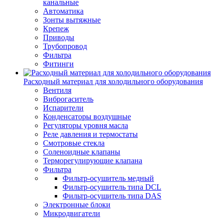
канальные
Автоматика
Зонты вытяжные
Крепеж
Приводы
Трубопровод
Фильтра
Фитинги
Расходный материал для холодильного оборудования
Вентиля
Виброгаситель
Испарители
Конденсаторы воздушные
Регуляторы уровня масла
Реле давления и термостаты
Смотровые стекла
Соленоидные клапаны
Терморегулирующие клапана
Фильтра
Фильтр-осушитель медный
Фильтр-осушитель типа DCL
Фильтр-осушитель типа DAS
Электронные блоки
Микродвигатели