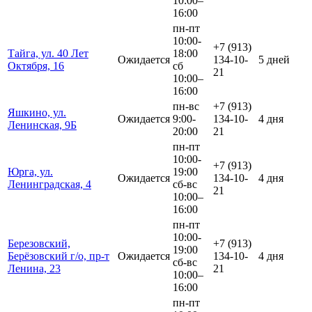
10:00–
16:00
пн-пт
10:00-
+7 (913)
Тайга, ул. 40 Лет
18:00
Ожидается
134-10-
5 дней
Октября, 16
сб
21
10:00–
16:00
пн-вс
+7 (913)
Яшкино, ул.
Ожидается
9:00-
134-10-
4 дня
Ленинская, 9Б
20:00
21
пн-пт
10:00-
+7 (913)
Юрга, ул.
19:00
Ожидается
134-10-
4 дня
Ленинградская, 4
сб-вс
21
10:00–
16:00
пн-пт
10:00-
Березовский,
+7 (913)
19:00
Берёзовский г/о, пр-т
Ожидается
134-10-
4 дня
сб-вс
Ленина, 23
21
10:00–
16:00
пн-пт