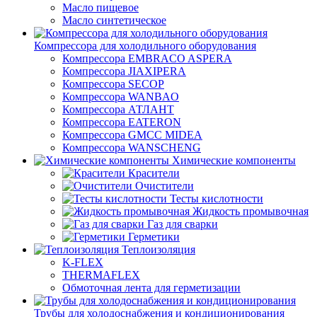
Масло пищевое
Масло синтетическое
Компрессора для холодильного оборудования
Компрессора EMBRACO ASPERA
Компрессора JIAXIPERA
Компрессора SECOP
Компрессора WANBAO
Компрессора АТЛАНТ
Компрессора EATERON
Компрессора GMCC MIDEA
Компрессора WANSCHENG
Химические компоненты
Красители
Очистители
Тесты кислотности
Жидкость промывочная
Газ для сварки
Герметики
Теплоизоляция
K-FLEX
THERMAFLEX
Обмоточная лента для герметизации
Трубы для холодоснабжения и кондиционирования