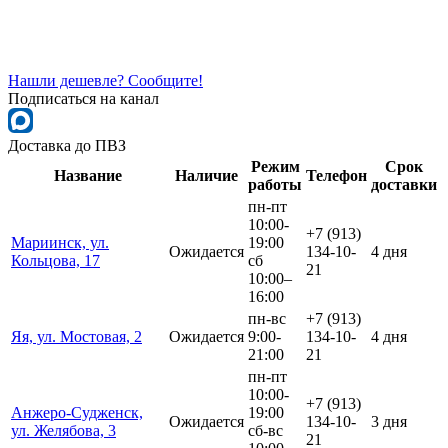
Нашли дешевле? Сообщите!
Подписаться на канал
Доставка до ПВЗ
Режим
Срок
Название
Наличие
Телефон
работы
доставки
пн-пт
10:00-
+7 (913)
Мариинск, ул.
19:00
Ожидается
134-10-
4 дня
Кольцова, 17
сб
21
10:00–
16:00
пн-вс
+7 (913)
Яя, ул. Мостовая, 2
Ожидается
9:00-
134-10-
4 дня
21:00
21
пн-пт
10:00-
+7 (913)
Анжеро-Судженск,
19:00
Ожидается
134-10-
3 дня
ул. Желябова, 3
сб-вс
21