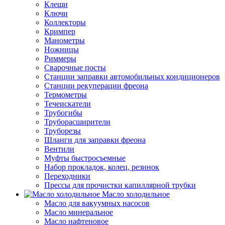
Клещи
Ключи
Коллекторы
Кримпер
Манометры
Ножницы
Риммеры
Сварочные посты
Станции заправки автомобильных кондиционеров
Станции рекуперации фреона
Термометры
Течеискатели
Трубогибы
Труборасширители
Труборезы
Шланги для заправки фреона
Вентили
Муфты быстросъемные
Набор прокладок, колец, резинок
Переходники
Прессы для прочистки капиллярной трубки
Масло холодильное
Масло для вакуумных насосов
Масло минеральное
Масло нафтеновое