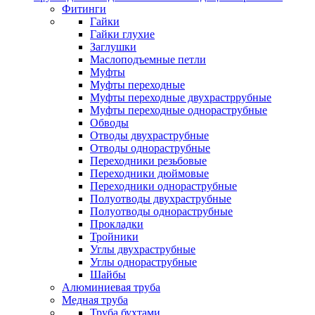
Фитинги
Гайки
Гайки глухие
Заглушки
Маслоподъемные петли
Муфты
Муфты переходные
Муфты переходные двухрастррубные
Муфты переходные однораструбные
Обводы
Отводы двухраструбные
Отводы однораструбные
Переходники резьбовые
Переходники дюймовые
Переходники однораструбные
Полуотводы двухраструбные
Полуотводы однораструбные
Прокладки
Тройники
Углы двухраструбные
Углы однораструбные
Шайбы
Алюминиевая труба
Медная труба
Труба бухтами