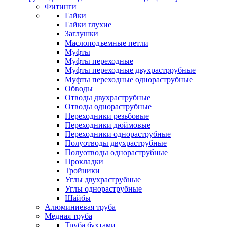
Фитинги
Гайки
Гайки глухие
Заглушки
Маслоподъемные петли
Муфты
Муфты переходные
Муфты переходные двухрастррубные
Муфты переходные однораструбные
Обводы
Отводы двухраструбные
Отводы однораструбные
Переходники резьбовые
Переходники дюймовые
Переходники однораструбные
Полуотводы двухраструбные
Полуотводы однораструбные
Прокладки
Тройники
Углы двухраструбные
Углы однораструбные
Шайбы
Алюминиевая труба
Медная труба
Труба бухтами