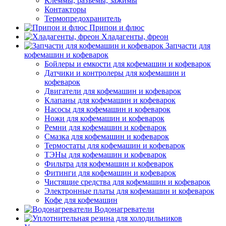
Клеммы, разъемы, зажимы
Контакторы
Термопредохранитель
Припои и флюс
Хладагенты, фреон
Запчасти для
кофемашин и кофеварок
Бойлеры и емкости для кофемашин и кофеварок
Датчики и контролеры для кофемашин и
кофеварок
Двигатели для кофемашин и кофеварок
Клапаны для кофемашин и кофеварок
Насосы для кофемашин и кофеварок
Ножи для кофемашин и кофеварок
Ремни для кофемашин и кофеварок
Смазка для кофемашин и кофеварок
Термостаты для кофемашин и кофеварок
ТЭНы для кофемашин и кофеварок
Фильтра для кофемашин и кофеварок
Фитинги для кофемашин и кофеварок
Чистящие средства для кофемашин и кофеварок
Электронные платы для кофемашин и кофеварок
Кофе для кофемашин
Водонагреватели