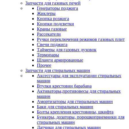
Запчасти для газовых печей
Генераторы поджига
Жиклеры
Кнопка розжига
Кнопки подсветки
Краны газовые
Рассекатели
Ручки переключения режимов газовых плит
Свечи поджига
Таймеры для газовых духовок
Термопары
Шланги армированные
Прочее
Запчасти для стиральных машин
Аксессуары для эксплуатации стиральных
машин
Втулки крестовин барабана
Активаторы,противовесы для стиральных
машин
Амортизаторы для стиральных машин
Баки для стиральных машин
Болты крепления крестовины, шкифта
Бункеры, дозаторы, порошкоприемники для
стиральных машин
Датчики для стиральных машин