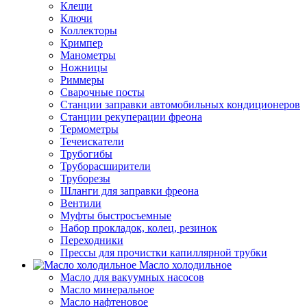
Клещи
Ключи
Коллекторы
Кримпер
Манометры
Ножницы
Риммеры
Сварочные посты
Станции заправки автомобильных кондиционеров
Станции рекуперации фреона
Термометры
Течеискатели
Трубогибы
Труборасширители
Труборезы
Шланги для заправки фреона
Вентили
Муфты быстросъемные
Набор прокладок, колец, резинок
Переходники
Прессы для прочистки капиллярной трубки
Масло холодильное
Масло для вакуумных насосов
Масло минеральное
Масло нафтеновое