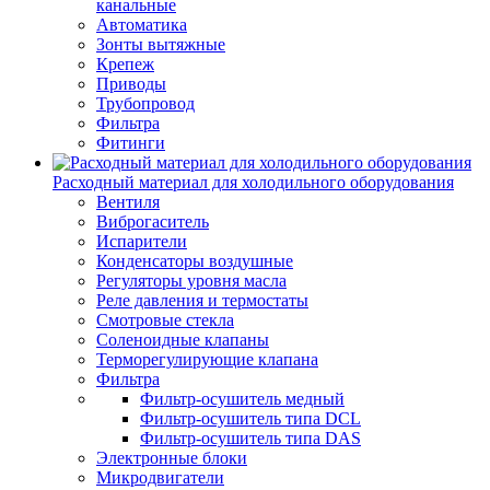
канальные
Автоматика
Зонты вытяжные
Крепеж
Приводы
Трубопровод
Фильтра
Фитинги
Расходный материал для холодильного оборудования
Вентиля
Виброгаситель
Испарители
Конденсаторы воздушные
Регуляторы уровня масла
Реле давления и термостаты
Смотровые стекла
Соленоидные клапаны
Терморегулирующие клапана
Фильтра
Фильтр-осушитель медный
Фильтр-осушитель типа DCL
Фильтр-осушитель типа DAS
Электронные блоки
Микродвигатели