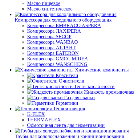
Масло пищевое
Масло синтетическое
Компрессора для холодильного оборудования
Компрессора EMBRACO ASPERA
Компрессора JIAXIPERA
Компрессора SECOP
Компрессора WANBAO
Компрессора АТЛАНТ
Компрессора EATERON
Компрессора GMCC MIDEA
Компрессора WANSCHENG
Химические компоненты
Красители
Очистители
Тесты кислотности
Жидкость промывочная
Газ для сварки
Герметики
Теплоизоляция
K-FLEX
THERMAFLEX
Обмоточная лента для герметизации
Трубы для холодоснабжения и кондиционирования