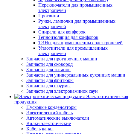
Переключатели для промышленных
электропечей
Протвини
Ручки, лампочки для промышленных
электропечей
Спирали для конфорок
Теплоизоляция для конфорок
ТЭНы для промышленных электропечей
Уплотнители для промышленных
электропечей
Запчасти для протирочных машин
Запчасти для сковород
Запчасти для титанов
Запчасти для универсальнных кухонных машин
Запчасти для фритюры
Запчасти для шаурмы
Запчасти для электрокаминок саун
Электротехническая
продукция
Пусковые конденсаторы
Электрический кабель
Автоматические выключатели
Вилки электрические
Кабель канал