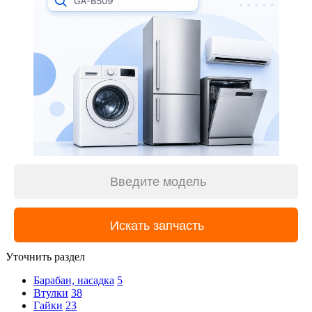
Уточнить раздел
Барабан, насадка
5
Втулки
38
Гайки
23