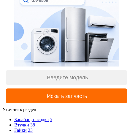
Уточнить раздел
Барабан, насадка
5
Втулки
38
Гайки
23