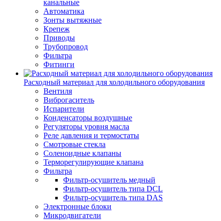
канальные
Автоматика
Зонты вытяжные
Крепеж
Приводы
Трубопровод
Фильтра
Фитинги
Расходный материал для холодильного оборудования
Вентиля
Виброгаситель
Испарители
Конденсаторы воздушные
Регуляторы уровня масла
Реле давления и термостаты
Смотровые стекла
Соленоидные клапаны
Терморегулирующие клапана
Фильтра
Фильтр-осушитель медный
Фильтр-осушитель типа DCL
Фильтр-осушитель типа DAS
Электронные блоки
Микродвигатели