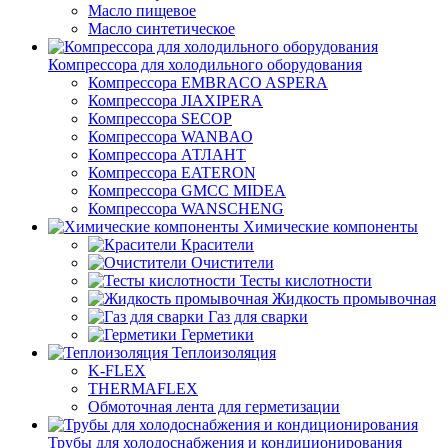
Масло пищевое
Масло синтетическое
Компрессора для холодильного оборудования
Компрессора EMBRACO ASPERA
Компрессора JIAXIPERA
Компрессора SECOP
Компрессора WANBAO
Компрессора АТЛАНТ
Компрессора EATERON
Компрессора GMCC MIDEA
Компрессора WANSCHENG
Химические компоненты
Красители
Очистители
Тесты кислотности
Жидкость промывочная
Газ для сварки
Герметики
Теплоизоляция
K-FLEX
THERMAFLEX
Обмоточная лента для герметизации
Трубы для холодоснабжения и кондиционирования