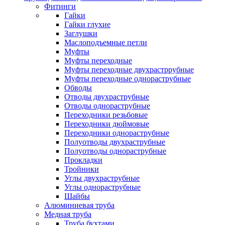
Фитинги
Гайки
Гайки глухие
Заглушки
Маслоподъемные петли
Муфты
Муфты переходные
Муфты переходные двухрастррубные
Муфты переходные однораструбные
Обводы
Отводы двухраструбные
Отводы однораструбные
Переходники резьбовые
Переходники дюймовые
Переходники однораструбные
Полуотводы двухраструбные
Полуотводы однораструбные
Прокладки
Тройники
Углы двухраструбные
Углы однораструбные
Шайбы
Алюминиевая труба
Медная труба
Труба бухтами