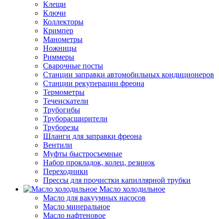
Клещи
Ключи
Коллекторы
Кримпер
Манометры
Ножницы
Риммеры
Сварочные посты
Станции заправки автомобильных кондиционеров
Станции рекуперации фреона
Термометры
Течеискатели
Трубогибы
Труборасширители
Труборезы
Шланги для заправки фреона
Вентили
Муфты быстросъемные
Набор прокладок, колец, резинок
Переходники
Прессы для прочистки капиллярной трубки
Масло холодильное
Масло для вакуумных насосов
Масло минеральное
Масло нафтеновое