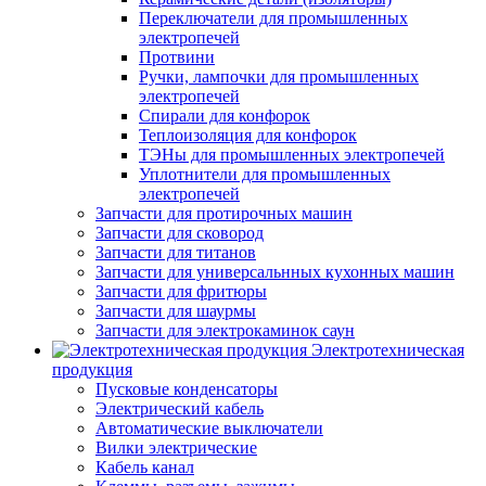
Переключатели для промышленных
электропечей
Протвини
Ручки, лампочки для промышленных
электропечей
Спирали для конфорок
Теплоизоляция для конфорок
ТЭНы для промышленных электропечей
Уплотнители для промышленных
электропечей
Запчасти для протирочных машин
Запчасти для сковород
Запчасти для титанов
Запчасти для универсальнных кухонных машин
Запчасти для фритюры
Запчасти для шаурмы
Запчасти для электрокаминок саун
Электротехническая
продукция
Пусковые конденсаторы
Электрический кабель
Автоматические выключатели
Вилки электрические
Кабель канал