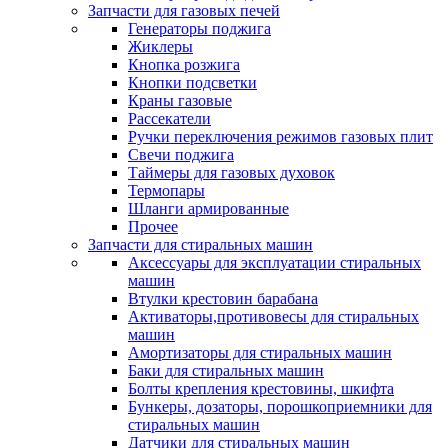
Запчасти для газовых печей
Генераторы поджига
Жиклеры
Кнопка розжига
Кнопки подсветки
Краны газовые
Рассекатели
Ручки переключения режимов газовых плит
Свечи поджига
Таймеры для газовых духовок
Термопары
Шланги армированные
Прочее
Запчасти для стиральных машин
Аксессуары для эксплуатации стиральных
машин
Втулки крестовин барабана
Активаторы,противовесы для стиральных
машин
Амортизаторы для стиральных машин
Баки для стиральных машин
Болты крепления крестовины, шкифта
Бункеры, дозаторы, порошкоприемники для
стиральных машин
Датчики для стиральных машин