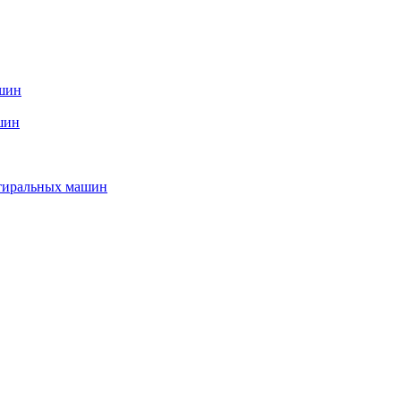
ашин
шин
стиральных машин