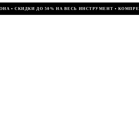
А ВЕСЬ ИНСТРУМЕНТ • КОМПРЕССОР JIAXIPERA T1114YB