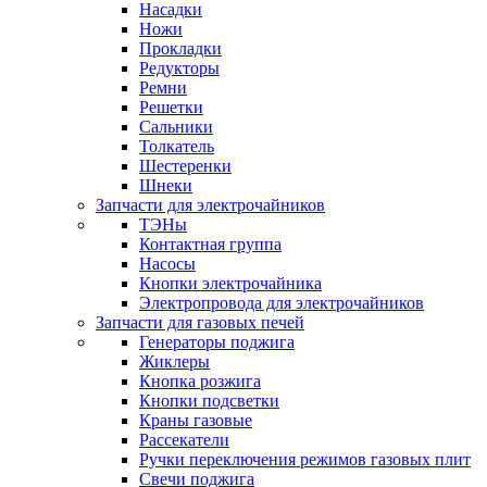
Насадки
Ножи
Прокладки
Редукторы
Ремни
Решетки
Сальники
Толкатель
Шестеренки
Шнеки
Запчасти для электрочайников
ТЭНы
Контактная группа
Насосы
Кнопки электрочайника
Электропровода для электрочайников
Запчасти для газовых печей
Генераторы поджига
Жиклеры
Кнопка розжига
Кнопки подсветки
Краны газовые
Рассекатели
Ручки переключения режимов газовых плит
Свечи поджига