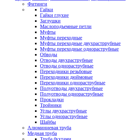
Фитинги
Гайки
Гайки глухие
Заглушки
Маслоподъемные петли
Муфты
Муфты переходные
Муфты переходные двухрастррубные
Муфты переходные однораструбные
Обводы
Отводы двухраструбные
Отводы однораструбные
Переходники резьбовые
Переходники дюймовые
Переходники однораструбные
Полуотводы двухраструбные
Полуотводы однораструбные
Прокладки
Тройники
Углы двухраструбные
Углы однораструбные
Шайбы
Алюминиевая труба
Медная труба
Труба бухтами