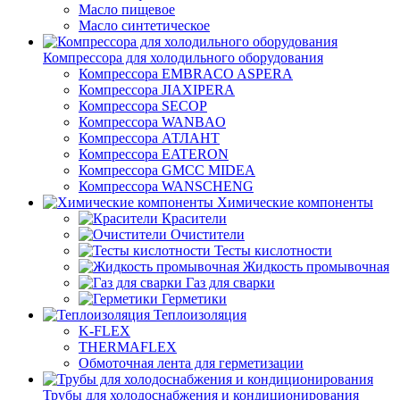
Масло пищевое
Масло синтетическое
Компрессора для холодильного оборудования
Компрессора EMBRACO ASPERA
Компрессора JIAXIPERA
Компрессора SECOP
Компрессора WANBAO
Компрессора АТЛАНТ
Компрессора EATERON
Компрессора GMCC MIDEA
Компрессора WANSCHENG
Химические компоненты
Красители
Очистители
Тесты кислотности
Жидкость промывочная
Газ для сварки
Герметики
Теплоизоляция
K-FLEX
THERMAFLEX
Обмоточная лента для герметизации
Трубы для холодоснабжения и кондиционирования