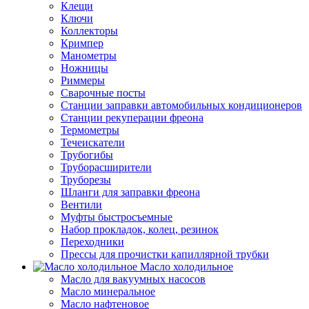
Клещи
Ключи
Коллекторы
Кримпер
Манометры
Ножницы
Риммеры
Сварочные посты
Станции заправки автомобильных кондиционеров
Станции рекуперации фреона
Термометры
Течеискатели
Трубогибы
Труборасширители
Труборезы
Шланги для заправки фреона
Вентили
Муфты быстросъемные
Набор прокладок, колец, резинок
Переходники
Прессы для прочистки капиллярной трубки
Масло холодильное
Масло для вакуумных насосов
Масло минеральное
Масло нафтеновое