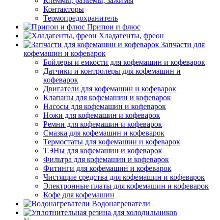
Клеммы, разъемы, зажимы
Контакторы
Термопредохранитель
Припои и флюс
Хладагенты, фреон
Запчасти для
кофемашин и кофеварок
Бойлеры и емкости для кофемашин и кофеварок
Датчики и контролеры для кофемашин и
кофеварок
Двигатели для кофемашин и кофеварок
Клапаны для кофемашин и кофеварок
Насосы для кофемашин и кофеварок
Ножи для кофемашин и кофеварок
Ремни для кофемашин и кофеварок
Смазка для кофемашин и кофеварок
Термостаты для кофемашин и кофеварок
ТЭНы для кофемашин и кофеварок
Фильтра для кофемашин и кофеварок
Фитинги для кофемашин и кофеварок
Чистящие средства для кофемашин и кофеварок
Электронные платы для кофемашин и кофеварок
Кофе для кофемашин
Водонагреватели