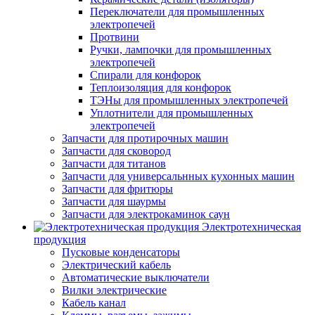
Переключатели для промышленных
электропечей
Протвини
Ручки, лампочки для промышленных
электропечей
Спирали для конфорок
Теплоизоляция для конфорок
ТЭНы для промышленных электропечей
Уплотнители для промышленных
электропечей
Запчасти для протирочных машин
Запчасти для сковород
Запчасти для титанов
Запчасти для универсальнных кухонных машин
Запчасти для фритюры
Запчасти для шаурмы
Запчасти для электрокаминок саун
Электротехническая
продукция
Пусковые конденсаторы
Электрический кабель
Автоматические выключатели
Вилки электрические
Кабель канал