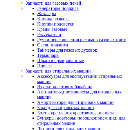
Запчасти для газовых печей
Генераторы поджига
Жиклеры
Кнопка розжига
Кнопки подсветки
Краны газовые
Рассекатели
Ручки переключения режимов газовых плит
Свечи поджига
Таймеры для газовых духовок
Термопары
Шланги армированные
Прочее
Запчасти для стиральных машин
Аксессуары для эксплуатации стиральных
машин
Втулки крестовин барабана
Активаторы,противовесы для стиральных
машин
Амортизаторы для стиральных машин
Баки для стиральных машин
Болты крепления крестовины, шкифта
Бункеры, дозаторы, порошкоприемники для
стиральных машин
Датчики для стиральных машин