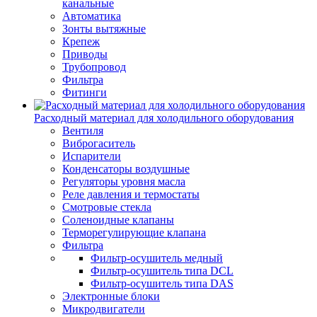
канальные
Автоматика
Зонты вытяжные
Крепеж
Приводы
Трубопровод
Фильтра
Фитинги
Расходный материал для холодильного оборудования
Вентиля
Виброгаситель
Испарители
Конденсаторы воздушные
Регуляторы уровня масла
Реле давления и термостаты
Смотровые стекла
Соленоидные клапаны
Терморегулирующие клапана
Фильтра
Фильтр-осушитель медный
Фильтр-осушитель типа DCL
Фильтр-осушитель типа DAS
Электронные блоки
Микродвигатели