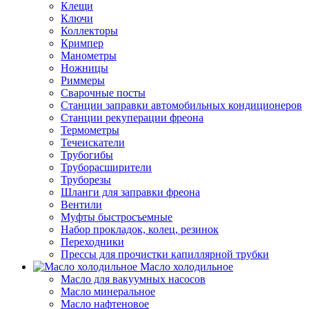
Клещи
Ключи
Коллекторы
Кримпер
Манометры
Ножницы
Риммеры
Сварочные посты
Станции заправки автомобильных кондиционеров
Станции рекуперации фреона
Термометры
Течеискатели
Трубогибы
Труборасширители
Труборезы
Шланги для заправки фреона
Вентили
Муфты быстросъемные
Набор прокладок, колец, резинок
Переходники
Прессы для прочистки капиллярной трубки
Масло холодильное
Масло для вакуумных насосов
Масло минеральное
Масло нафтеновое