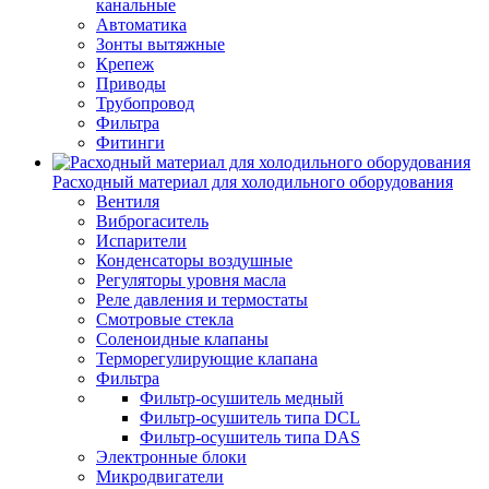
канальные
Автоматика
Зонты вытяжные
Крепеж
Приводы
Трубопровод
Фильтра
Фитинги
Расходный материал для холодильного оборудования
Вентиля
Виброгаситель
Испарители
Конденсаторы воздушные
Регуляторы уровня масла
Реле давления и термостаты
Смотровые стекла
Соленоидные клапаны
Терморегулирующие клапана
Фильтра
Фильтр-осушитель медный
Фильтр-осушитель типа DCL
Фильтр-осушитель типа DAS
Электронные блоки
Микродвигатели