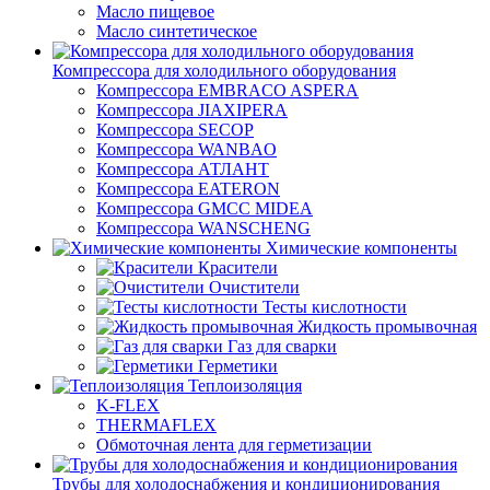
Масло пищевое
Масло синтетическое
Компрессора для холодильного оборудования
Компрессора EMBRACO ASPERA
Компрессора JIAXIPERA
Компрессора SECOP
Компрессора WANBAO
Компрессора АТЛАНТ
Компрессора EATERON
Компрессора GMCC MIDEA
Компрессора WANSCHENG
Химические компоненты
Красители
Очистители
Тесты кислотности
Жидкость промывочная
Газ для сварки
Герметики
Теплоизоляция
K-FLEX
THERMAFLEX
Обмоточная лента для герметизации
Трубы для холодоснабжения и кондиционирования