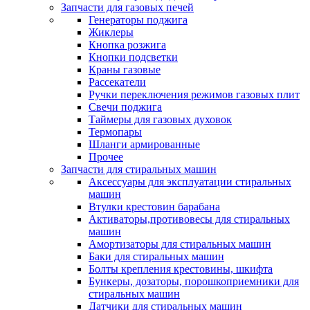
Запчасти для газовых печей
Генераторы поджига
Жиклеры
Кнопка розжига
Кнопки подсветки
Краны газовые
Рассекатели
Ручки переключения режимов газовых плит
Свечи поджига
Таймеры для газовых духовок
Термопары
Шланги армированные
Прочее
Запчасти для стиральных машин
Аксессуары для эксплуатации стиральных
машин
Втулки крестовин барабана
Активаторы,противовесы для стиральных
машин
Амортизаторы для стиральных машин
Баки для стиральных машин
Болты крепления крестовины, шкифта
Бункеры, дозаторы, порошкоприемники для
стиральных машин
Датчики для стиральных машин