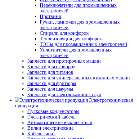
Переключатели для промышленных
электропечей
Протвини
Ручки, лампочки для промышленных
электропечей
Спирали для конфорок
Теплоизоляция для конфорок
ТЭНы для промышленных электропечей
Уплотнители для промышленных
электропечей
Запчасти для протирочных машин
Запчасти для сковород
Запчасти для титанов
Запчасти для универсальнных кухонных машин
Запчасти для фритюры
Запчасти для шаурмы
Запчасти для электрокаминок саун
Электротехническая
продукция
Пусковые конденсаторы
Электрический кабель
Автоматические выключатели
Вилки электрические
Кабель канал