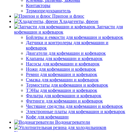
Клеммы, разъемы, зажимы
Контакторы
Термопредохранитель
Припои и флюс
Хладагенты, фреон
Запчасти для
кофемашин и кофеварок
Бойлеры и емкости для кофемашин и кофеварок
Датчики и контролеры для кофемашин и
кофеварок
Двигатели для кофемашин и кофеварок
Клапаны для кофемашин и кофеварок
Насосы для кофемашин и кофеварок
Ножи для кофемашин и кофеварок
Ремни для кофемашин и кофеварок
Смазка для кофемашин и кофеварок
Термостаты для кофемашин и кофеварок
ТЭНы для кофемашин и кофеварок
Фильтра для кофемашин и кофеварок
Фитинги для кофемашин и кофеварок
Чистящие средства для кофемашин и кофеварок
Электронные платы для кофемашин и кофеварок
Кофе для кофемашин
Водонагреватели