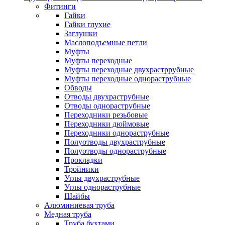
Фитинги
Гайки
Гайки глухие
Заглушки
Маслоподъемные петли
Муфты
Муфты переходные
Муфты переходные двухрастррубные
Муфты переходные однораструбные
Обводы
Отводы двухраструбные
Отводы однораструбные
Переходники резьбовые
Переходники дюймовые
Переходники однораструбные
Полуотводы двухраструбные
Полуотводы однораструбные
Прокладки
Тройники
Углы двухраструбные
Углы однораструбные
Шайбы
Алюминиевая труба
Медная труба
Труба бухтами