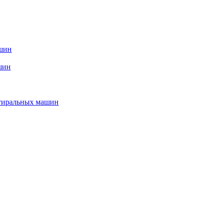
ашин
шин
стиральных машин