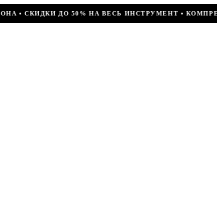
А ВЕСЬ ИНСТРУМЕНТ • КОМПРЕССОР JIAXIPERA T1114YB