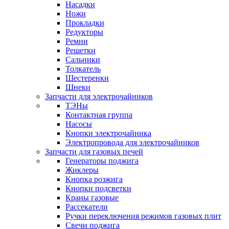
Насадки
Ножи
Прокладки
Редукторы
Ремни
Решетки
Сальники
Толкатель
Шестеренки
Шнеки
Запчасти для электрочайников
ТЭНы
Контактная группа
Насосы
Кнопки электрочайника
Электропровода для электрочайников
Запчасти для газовых печей
Генераторы поджига
Жиклеры
Кнопка розжига
Кнопки подсветки
Краны газовые
Рассекатели
Ручки переключения режимов газовых плит
Свечи поджига