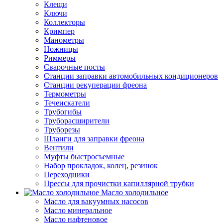
Клещи
Ключи
Коллекторы
Кримпер
Манометры
Ножницы
Риммеры
Сварочные посты
Станции заправки автомобильных кондиционеров
Станции рекуперации фреона
Термометры
Течеискатели
Трубогибы
Труборасширители
Труборезы
Шланги для заправки фреона
Вентили
Муфты быстросъемные
Набор прокладок, колец, резинок
Переходники
Прессы для прочистки капиллярной трубки
Масло холодильное
Масло для вакуумных насосов
Масло минеральное
Масло нафтеновое