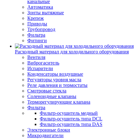
канальные
Автоматика
Зонты вытяжные
Крепеж
Приводы
Трубопровод
Фильтра
Фитинги
Расходный материал для холодильного оборудования
Вентиля
Виброгаситель
Испарители
Конденсаторы воздушные
Регуляторы уровня масла
Реле давления и термостаты
Смотровые стекла
Соленоидные клапаны
Терморегулирующие клапана
Фильтра
Фильтр-осушитель медный
Фильтр-осушитель типа DCL
Фильтр-осушитель типа DAS
Электронные блоки
Микродвигатели