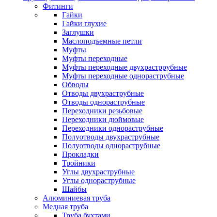
Фитинги
Гайки
Гайки глухие
Заглушки
Маслоподъемные петли
Муфты
Муфты переходные
Муфты переходные двухрастррубные
Муфты переходные однораструбные
Обводы
Отводы двухраструбные
Отводы однораструбные
Переходники резьбовые
Переходники дюймовые
Переходники однораструбные
Полуотводы двухраструбные
Полуотводы однораструбные
Прокладки
Тройники
Углы двухраструбные
Углы однораструбные
Шайбы
Алюминиевая труба
Медная труба
Труба бухтами