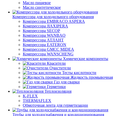
Масло пищевое
Масло синтетическое
Компрессора для холодильного оборудования
Компрессора EMBRACO ASPERA
Компрессора JIAXIPERA
Компрессора SECOP
Компрессора WANBAO
Компрессора АТЛАНТ
Компрессора EATERON
Компрессора GMCC MIDEA
Компрессора WANSCHENG
Химические компоненты
Красители
Очистители
Тесты кислотности
Жидкость промывочная
Газ для сварки
Герметики
Теплоизоляция
K-FLEX
THERMAFLEX
Обмоточная лента для герметизации
Трубы для холодоснабжения и кондиционирования