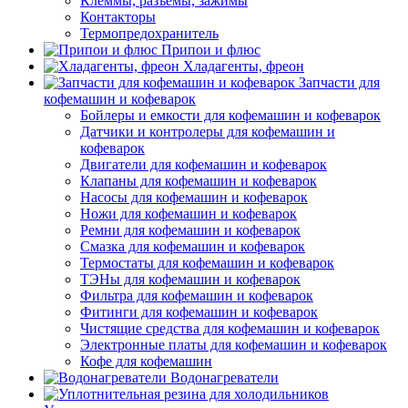
Клеммы, разъемы, зажимы
Контакторы
Термопредохранитель
Припои и флюс
Хладагенты, фреон
Запчасти для
кофемашин и кофеварок
Бойлеры и емкости для кофемашин и кофеварок
Датчики и контролеры для кофемашин и
кофеварок
Двигатели для кофемашин и кофеварок
Клапаны для кофемашин и кофеварок
Насосы для кофемашин и кофеварок
Ножи для кофемашин и кофеварок
Ремни для кофемашин и кофеварок
Смазка для кофемашин и кофеварок
Термостаты для кофемашин и кофеварок
ТЭНы для кофемашин и кофеварок
Фильтра для кофемашин и кофеварок
Фитинги для кофемашин и кофеварок
Чистящие средства для кофемашин и кофеварок
Электронные платы для кофемашин и кофеварок
Кофе для кофемашин
Водонагреватели