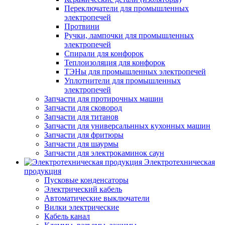
Переключатели для промышленных
электропечей
Протвини
Ручки, лампочки для промышленных
электропечей
Спирали для конфорок
Теплоизоляция для конфорок
ТЭНы для промышленных электропечей
Уплотнители для промышленных
электропечей
Запчасти для протирочных машин
Запчасти для сковород
Запчасти для титанов
Запчасти для универсальнных кухонных машин
Запчасти для фритюры
Запчасти для шаурмы
Запчасти для электрокаминок саун
Электротехническая
продукция
Пусковые конденсаторы
Электрический кабель
Автоматические выключатели
Вилки электрические
Кабель канал