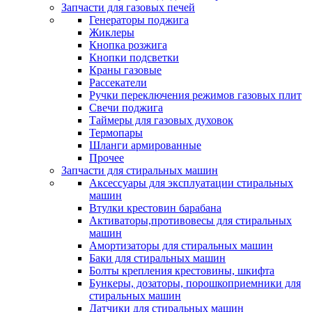
Запчасти для газовых печей
Генераторы поджига
Жиклеры
Кнопка розжига
Кнопки подсветки
Краны газовые
Рассекатели
Ручки переключения режимов газовых плит
Свечи поджига
Таймеры для газовых духовок
Термопары
Шланги армированные
Прочее
Запчасти для стиральных машин
Аксессуары для эксплуатации стиральных
машин
Втулки крестовин барабана
Активаторы,противовесы для стиральных
машин
Амортизаторы для стиральных машин
Баки для стиральных машин
Болты крепления крестовины, шкифта
Бункеры, дозаторы, порошкоприемники для
стиральных машин
Датчики для стиральных машин