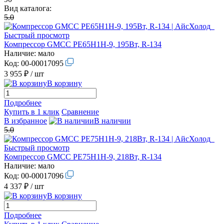
Вид каталога:
5.0
Быстрый просмотр
Компрессор GMCC PE65H1H-9, 195Вт, R-134
Наличие:
мало
Код:
00-00017095
3 955 ₽
/ шт
В корзину
Подробнее
Купить в 1 клик
Сравнение
В избранное
В наличии
5.0
Быстрый просмотр
Компрессор GMCC PE75H1H-9, 218Вт, R-134
Наличие:
мало
Код:
00-00017096
4 337 ₽
/ шт
В корзину
Подробнее