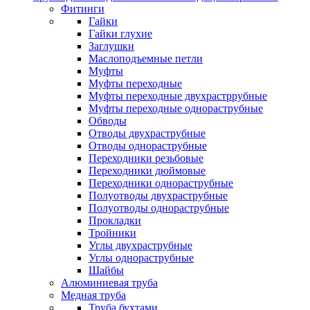
Фитинги
Гайки
Гайки глухие
Заглушки
Маслоподъемные петли
Муфты
Муфты переходные
Муфты переходные двухрастррубные
Муфты переходные однораструбные
Обводы
Отводы двухраструбные
Отводы однораструбные
Переходники резьбовые
Переходники дюймовые
Переходники однораструбные
Полуотводы двухраструбные
Полуотводы однораструбные
Прокладки
Тройники
Углы двухраструбные
Углы однораструбные
Шайбы
Алюминиевая труба
Медная труба
Труба бухтами