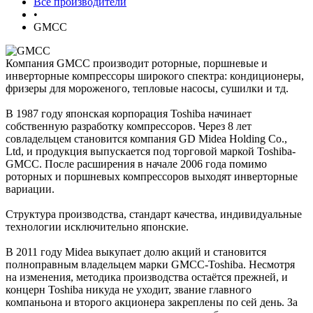
Все производители
•
GMCC
Компания GMCC производит роторные, поршневые и
инверторные компрессоры широкого спектра: кондиционеры,
фризеры для мороженого, тепловые насосы, сушилки и тд.
В 1987 году японская корпорация Toshiba начинает
собственную разработку компрессоров. Через 8 лет
совладельцем становится компания GD Midea Holding Co.,
Ltd, и продукция выпускается под торговой маркой Toshiba-
GMCC. После расширения в начале 2006 года помимо
роторных и поршневых компрессоров выходят инверторные
вариации.
Структура производства, стандарт качества, индивидуальные
технологии исключительно японские.
В 2011 году Midea выкупает долю акций и становится
полноправным владельцем марки GMCC-Toshiba. Несмотря
на изменения, методика производства остаётся прежней, и
концерн Toshiba никуда не уходит, звание главного
компаньона и второго акционера закреплены по сей день. За