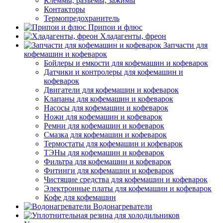
Клеммы, разъемы, зажимы
Контакторы
Термопредохранитель
Припои и флюс
Хладагенты, фреон
Запчасти для
кофемашин и кофеварок
Бойлеры и емкости для кофемашин и кофеварок
Датчики и контролеры для кофемашин и
кофеварок
Двигатели для кофемашин и кофеварок
Клапаны для кофемашин и кофеварок
Насосы для кофемашин и кофеварок
Ножи для кофемашин и кофеварок
Ремни для кофемашин и кофеварок
Смазка для кофемашин и кофеварок
Термостаты для кофемашин и кофеварок
ТЭНы для кофемашин и кофеварок
Фильтра для кофемашин и кофеварок
Фитинги для кофемашин и кофеварок
Чистящие средства для кофемашин и кофеварок
Электронные платы для кофемашин и кофеварок
Кофе для кофемашин
Водонагреватели