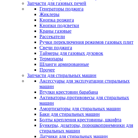
Запчасти для газовых печей
Генераторы поджига
Жиклеры
Кнопка розжига
Кнопки подсветки
Краны газовые
Рассекатели
Ручки переключения режимов газовых плит
Свечи поджига
Таймеры для газовых духовок
Термопары
Шланги армированные
Прочее
Запчасти для стиральных машин
Аксессуары для эксплуатации стиральных
машин
Втулки крестовин барабана
Активаторы,противовесы для стиральных
машин
Амортизаторы для стиральных машин
Баки для стиральных машин
Болты крепления крестовины, шкифта
Бункеры, дозаторы, порошкоприемники для
стиральных машин
Датчики для стиральных машин