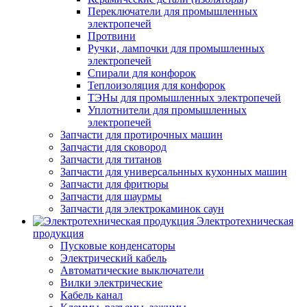
Переключатели для промышленных
электропечей
Протвини
Ручки, лампочки для промышленных
электропечей
Спирали для конфорок
Теплоизоляция для конфорок
ТЭНы для промышленных электропечей
Уплотнители для промышленных
электропечей
Запчасти для протирочных машин
Запчасти для сковород
Запчасти для титанов
Запчасти для универсальнных кухонных машин
Запчасти для фритюры
Запчасти для шаурмы
Запчасти для электрокаминок саун
Электротехническая
продукция
Пусковые конденсаторы
Электрический кабель
Автоматические выключатели
Вилки электрические
Кабель канал