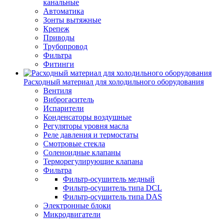
канальные
Автоматика
Зонты вытяжные
Крепеж
Приводы
Трубопровод
Фильтра
Фитинги
Расходный материал для холодильного оборудования
Вентиля
Виброгаситель
Испарители
Конденсаторы воздушные
Регуляторы уровня масла
Реле давления и термостаты
Смотровые стекла
Соленоидные клапаны
Терморегулирующие клапана
Фильтра
Фильтр-осушитель медный
Фильтр-осушитель типа DCL
Фильтр-осушитель типа DAS
Электронные блоки
Микродвигатели