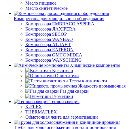
Масло пищевое
Масло синтетическое
Компрессора для холодильного оборудования
Компрессора EMBRACO ASPERA
Компрессора JIAXIPERA
Компрессора SECOP
Компрессора WANBAO
Компрессора АТЛАНТ
Компрессора EATERON
Компрессора GMCC MIDEA
Компрессора WANSCHENG
Химические компоненты
Красители
Очистители
Тесты кислотности
Жидкость промывочная
Газ для сварки
Герметики
Теплоизоляция
K-FLEX
THERMAFLEX
Обмоточная лента для герметизации
Трубы для холодоснабжения и кондиционирования