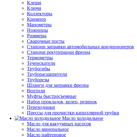
Клещи
Ключи
Коллекторы
Кримпер
Манометры
Ножницы
Риммеры
Сварочные посты
Станции заправки автомобильных кондиционеров
Станции рекуперации фреона
Термометры
Течеискатели
Трубогибы
Труборасширители
Труборезы
Шланги для заправки фреона
Вентили
Муфты быстросъемные
Набор прокладок, колец, резинок
Переходники
Прессы для прочистки капиллярной трубки
Масло холодильное
Масло для вакуумных насосов
Масло минеральное
Масло нафтеновое