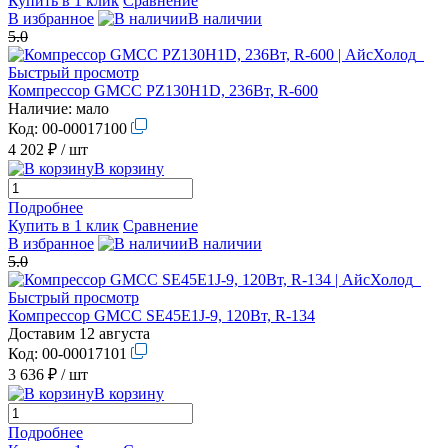
Купить в 1 клик
Сравнение
В избранное
В наличии
5.0
Быстрый просмотр
Компрессор GMCC PZ130H1D, 236Вт, R-600
Наличие:
мало
Код:
00-00017100
4 202 ₽
/ шт
В корзину
Подробнее
Купить в 1 клик
Сравнение
В избранное
В наличии
5.0
Быстрый просмотр
Компрессор GMCC SE45E1J-9, 120Вт, R-134
Доставим 12 августа
Код:
00-00017101
3 636 ₽
/ шт
В корзину
Подробнее