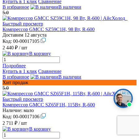
Купить в 1 клик
Сравнение
В избранное
В наличии
5.0
Быстрый просмотр
Компрессор GMCC SZ59C1H, 98 Вт, R-600
Доставим 12 августа
Код:
00-00017105
2 440 ₽
/ шт
В корзину
Подробнее
Купить в 1 клик
Сравнение
В избранное
В наличии
Хит продаж
5.0
Быстрый просмотр
Компрессор GMCC SZ65F1H, 115Вт, R-600
Наличие:
мало
Код:
00-00017106
2 711 ₽
/ шт
В корзину